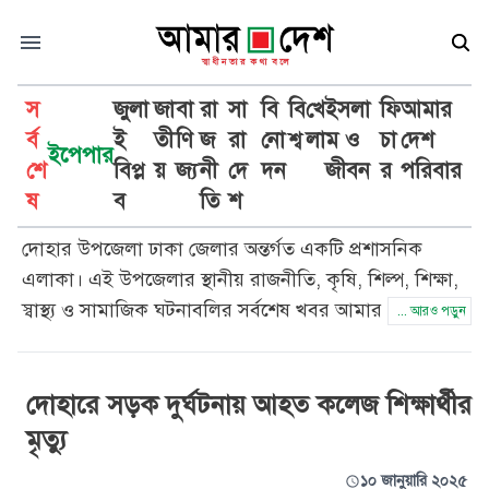
স
জুলা
জা
বা
রা
সা
বি
বি
খে
ইসলা
ফি
আমার
র্ব
ই
তী
ণি
জ
রা
নো
শ্ব
লা
ম ও
চা
দেশ
ইপেপার
শে
বিপ্ল
য়
জ্য
নী
দে
দন
জীবন
র
পরিবার
ঢাকা দোহার
ষ
ব
তি
শ
দোহার উপজেলা ঢাকা জেলার অন্তর্গত একটি প্রশাসনিক
এলাকা। এই উপজেলার স্থানীয় রাজনীতি, কৃষি, শিল্প, শিক্ষা,
স্বাস্থ্য ও সামাজিক ঘটনাবলির সর্বশেষ খবর আমার দেশ সততা
... আরও পড়ুন
ও নিষ্ঠার সাথে প্রকাশ করে। দোহার উপজেলার প্রতিটি
গুরুত্বপূর্ণ ঘটনার আপডেট পেতে আমার দেশ পড়ুন।
দোহারে সড়ক দুর্ঘটনায় আহত কলেজ শিক্ষার্থীর
মৃত্যু
১০ জানুয়ারি ২০২৫