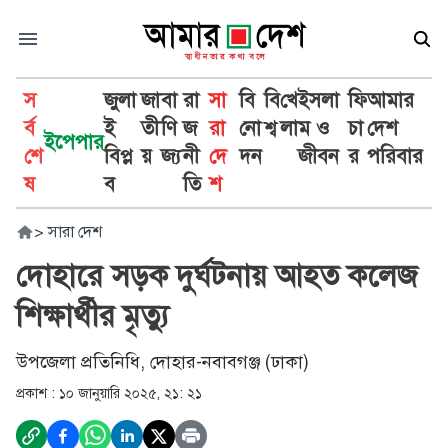
স
জুলা
জা
বা
রা
সা
বি
বি
খে
ইসলা
ফি
আমার
র্ব
ই
তী
ণি
জ
রা
নো
শ্ব
লা
ম ও
চা
দেশ
ইপেপার
শে
বিপ্ল
য়
জ্য
নী
দে
দন
জীবন
র
পরিবার
ষ
ব
তি
শ
>
সারা দেশ
দোহারে সড়ক দুর্ঘটনায় আহত কলেজ
শিক্ষার্থীর মৃত্যু
উপজেলা প্রতিনিধি, দোহার-নবাবগঞ্জ (ঢাকা)
প্রকাশ :
১০ জানুয়ারি ২০২৫, ২১: ২১