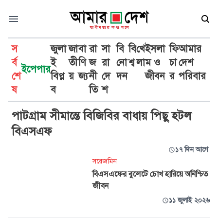
স
জুলা
জা
বা
রা
সা
বি
বি
খে
ইসলা
ফি
আমার
র্ব
ই
তী
ণি
জ
রা
নো
শ্ব
লা
ম ও
চা
দেশ
ইপেপার
শে
বিপ্ল
য়
জ্য
নী
দে
দন
জীবন
র
পরিবার
বিএসএফ
ষ
ব
তি
শ
পাটগ্রাম সীমান্তে বিজিবির বাধায় পিছু হটল
বিএসএফ
১৭ দিন আগে
সরেজমিন
বিএসএফের বুলেটে চোখ হারিয়ে অনিশ্চিত
জীবন
১১ জুলাই ২০২৬