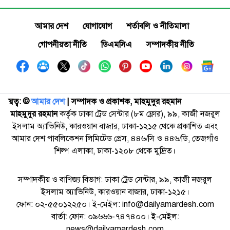
আমার দেশ
যোগাযোগ
শর্তাবলি ও নীতিমালা
গোপনীয়তা নীতি
ডিএমসিএ
সম্পাদকীয় নীতি
স্বত্ব: ©️
আমার দেশ
| সম্পাদক ও প্রকাশক, মাহমুদুর রহমান
মাহমুদুর রহমান
কর্তৃক ঢাকা ট্রেড সেন্টার (৮ম ফ্লোর), ৯৯, কাজী নজরুল
ইসলাম অ্যাভিনিউ, কারওয়ান বাজার, ঢাকা-১২১৫ থেকে প্রকাশিত এবং
আমার দেশ পাবলিকেশন লিমিটেড প্রেস, ৪৪৬/সি ও ৪৪৬/ডি, তেজগাঁও
শিল্প এলাকা, ঢাকা-১২০৮ থেকে মুদ্রিত।
সম্পাদকীয় ও বাণিজ্য বিভাগ: ঢাকা ট্রেড সেন্টার, ৯৯, কাজী নজরুল
ইসলাম অ্যাভিনিউ, কারওয়ান বাজার, ঢাকা-১২১৫।
ফোন: ০২-৫৫০১২২৫০। ই-মেইল: info@dailyamardesh.com
বার্তা: ফোন: ০৯৬৬৬-৭৪৭৪০০। ই-মেইল:
news@dailyamardesh.com