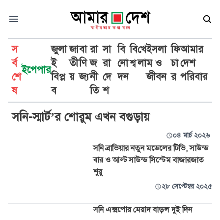
স
জুলা
জা
বা
রা
সা
বি
বি
খে
ইসলা
ফি
আমার
র্ব
ই
তী
ণি
জ
রা
নো
শ্ব
লা
ম ও
চা
দেশ
ইপেপার
শে
বিপ্ল
য়
জ্য
নী
দে
দন
জীবন
র
পরিবার
সনি
ষ
ব
তি
শ
সনি-স্মার্ট’র শোরুম এখন বগুড়ায়
০৪ মার্চ ২০২৬
সনি ব্রাভিয়ার নতুন মডেলের টিভি, সাউন্ড
বার ও আল্ট সাউন্ড সিস্টেম বাজারজাত
শুরু
২৮ সেপ্টেম্বর ২০২৫
সনি এক্সপোর মেয়াদ বাড়ল দুই দিন