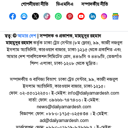
গোপনীয়তা নীতি
ডিএমসিএ
সম্পাদকীয় নীতি
স্বত্ব: ©️
আমার দেশ
| সম্পাদক ও প্রকাশক, মাহমুদুর রহমান
মাহমুদুর রহমান
কর্তৃক ঢাকা ট্রেড সেন্টার (৮ম ফ্লোর), ৯৯, কাজী নজরুল
ইসলাম অ্যাভিনিউ, কারওয়ান বাজার, ঢাকা-১২১৫ থেকে প্রকাশিত এবং
আমার দেশ পাবলিকেশন লিমিটেড প্রেস, ৪৪৬/সি ও ৪৪৬/ডি, তেজগাঁও
শিল্প এলাকা, ঢাকা-১২০৮ থেকে মুদ্রিত।
সম্পাদকীয় ও বাণিজ্য বিভাগ: ঢাকা ট্রেড সেন্টার, ৯৯, কাজী নজরুল
ইসলাম অ্যাভিনিউ, কারওয়ান বাজার, ঢাকা-১২১৫।
ফোন: ০২-৫৫০১২২৫০। ই-মেইল: info@dailyamardesh.com
বার্তা: ফোন: ০৯৬৬৬-৭৪৭৪০০। ই-মেইল:
news@dailyamardesh.com
বিজ্ঞাপন: ফোন: +৮৮০-১৭১৫-০২৫৪৩৪ । ই-মেইল:
ad@dailyamardesh.com
সার্কুলেশন: ফোন: +৮৮০-০১৮১৯-৮৭৮৬৮৭ । ই-মেইল: