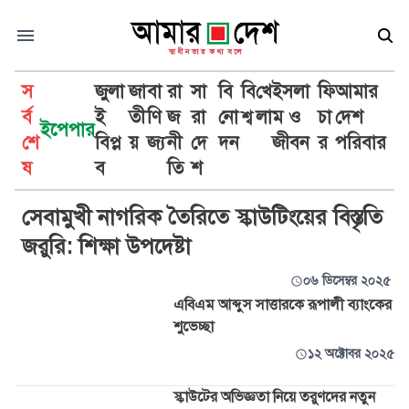
স
জুলা
জা
বা
রা
সা
বি
বি
খে
ইসলা
ফি
আমার
র্ব
ই
তী
ণি
জ
রা
নো
শ্ব
লা
ম ও
চা
দেশ
ইপেপার
শে
বিপ্ল
য়
জ্য
নী
দে
দন
জীবন
র
পরিবার
স্কাউটস
ষ
ব
তি
শ
সেবামুখী নাগরিক তৈরিতে স্কাউটিংয়ের বিস্তৃতি
জরুরি: শিক্ষা উপদেষ্টা
০৬ ডিসেম্বর ২০২৫
এবিএম আব্দুস সাত্তারকে রূপালী ব্যাংকের
শুভেচ্ছা
১২ অক্টোবর ২০২৫
স্কাউটের অভিজ্ঞতা নিয়ে তরুণদের নতুন