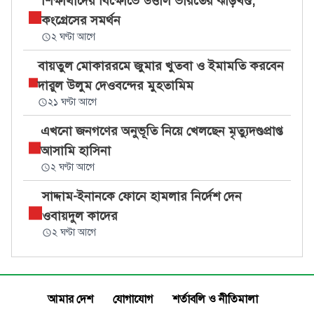
শিক্ষার্থীদের বিক্ষোভে উত্তাল ভারতের ঝাড়খণ্ড,
কংগ্রেসের সমর্থন
২ ঘণ্টা আগে
বায়তুল মোকাররমে জুমার খুতবা ও ইমামতি করবেন
দারুল উলুম দেওবন্দের মুহতামিম
২১ ঘণ্টা আগে
এখনো জনগণের অনুভূতি নিয়ে খেলছেন মৃত্যুদণ্ডপ্রাপ্ত
আসামি হাসিনা
২ ঘণ্টা আগে
সাদ্দাম-ইনানকে ফোনে হামলার নির্দেশ দেন
ওবায়দুল কাদের
২ ঘণ্টা আগে
আমার দেশ
যোগাযোগ
শর্তাবলি ও নীতিমালা