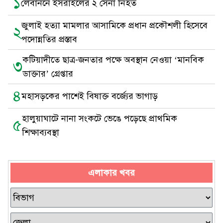
১
লেবাননে ইসরাইলের ২ সেনা নিহত
জুলাই হত্যা মামলার আসামিকে প্রধান প্রকৌশলী হিসেবে
২
পদোন্নতির প্রস্তাব
কটিয়াদীতে ছাত্র-জনতার পক্ষে অবস্থান নেওয়া ‘মানবিক
৩
ডাক্তার’ গ্রেপ্তার
৪
মহাসড়কের পাশেই বিষাক্ত বর্জ্যের ভাগাড়
হালুয়াঘাটে নানা সংকটে ভেঙে পড়েছে প্রাথমিক
৫
শিক্ষাব্যবস্থা
এলাকার খবর