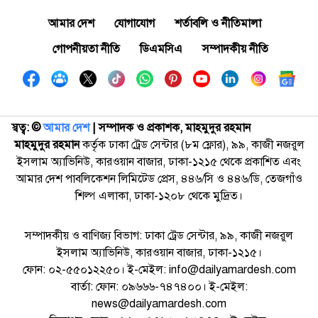
আমার দেশ
যোগাযোগ
শর্তাবলি ও নীতিমালা
গোপনীয়তা নীতি
ডিএমসিএ
সম্পাদকীয় নীতি
স্বত্ব: ©️
আমার দেশ
| সম্পাদক ও প্রকাশক, মাহমুদুর রহমান
মাহমুদুর রহমান
কর্তৃক ঢাকা ট্রেড সেন্টার (৮ম ফ্লোর), ৯৯, কাজী নজরুল
ইসলাম অ্যাভিনিউ, কারওয়ান বাজার, ঢাকা-১২১৫ থেকে প্রকাশিত এবং
আমার দেশ পাবলিকেশন লিমিটেড প্রেস, ৪৪৬/সি ও ৪৪৬/ডি, তেজগাঁও
শিল্প এলাকা, ঢাকা-১২০৮ থেকে মুদ্রিত।
সম্পাদকীয় ও বাণিজ্য বিভাগ: ঢাকা ট্রেড সেন্টার, ৯৯, কাজী নজরুল
ইসলাম অ্যাভিনিউ, কারওয়ান বাজার, ঢাকা-১২১৫।
ফোন: ০২-৫৫০১২২৫০। ই-মেইল: info@dailyamardesh.com
বার্তা: ফোন: ০৯৬৬৬-৭৪৭৪০০। ই-মেইল:
news@dailyamardesh.com