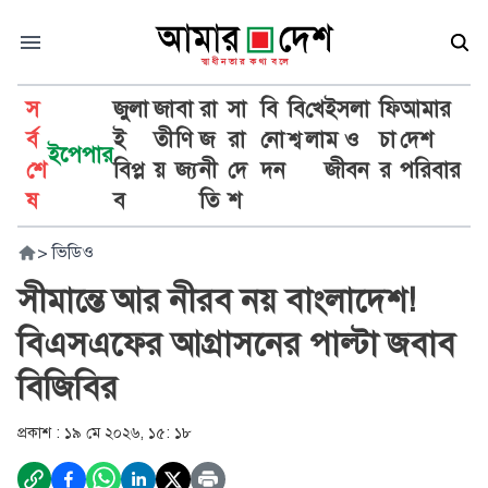
স
জুলা
জা
বা
রা
সা
বি
বি
খে
ইসলা
ফি
আমার
র্ব
ই
তী
ণি
জ
রা
নো
শ্ব
লা
ম ও
চা
দেশ
ইপেপার
শে
বিপ্ল
য়
জ্য
নী
দে
দন
জীবন
র
পরিবার
ষ
ব
তি
শ
>
ভিডিও
সীমান্তে আর নীরব নয় বাংলাদেশ!
বিএসএফের আগ্রাসনের পাল্টা জবাব
বিজিবির
প্রকাশ :
১৯ মে ২০২৬, ১৫: ১৮