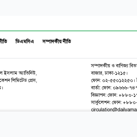
নীতি
ডিএমসিএ
সম্পাদকীয় নীতি
সম্পাদকীয় ও বাণিজ্য বিভ
রুল ইসলাম অ্যাভিনিউ,
বাজার, ঢাকা-১২১৫।
েশন লিমিটেড প্রেস,
ফোন: ০২-৫৫০১২২৫০। 
ত।
বার্তা: ফোন: ০৯৬৬৬-
বিজ্ঞাপন: ফোন: +৮৮০
সার্কুলেশন: ফোন: +৮
circulation@dailyam
ওয়েব মেইল
কনভার