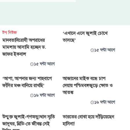
টপ নিউজ
‘এখানে এসে জুলাই চোখে
মানবতাবিরোধী অপরাধের
ভাসছে’
মামলায় আসামি হচ্ছেন ড.
১৫ ঘণ্টা আগে
জাফর ইকবাল
১৫ ঘণ্টা আগে
‘আপা, আপনার জন্য শাহবাগে
আজানের মাইক বন্ধে চাপ
ফাঁসির মঞ্চ বানিয়ে রাখছি’
দেয়ায় পশ্চিমবঙ্গজুড়ে ক্ষোভ ও
আতঙ্ক
১৬ ঘণ্টা আগে
১৬ ঘণ্টা আগে
উন্মুক্ত জুলাই-গণঅভ্যুত্থান স্মৃতি
ভারতের বোঝা হয়ে দাঁড়িয়েছেন
জাদুঘর, থ্রিডি-তে জীবন্ত সেই
হাসিনা!