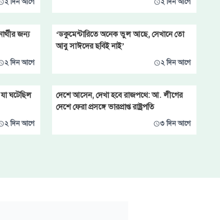
২ দিন আগে
২ দিন আগে
র্থীর জন্য
‘ডকুমেন্টারিতে অনেক ভুল আছে, সেখানে তো
আবু সাঈদের ছবিই নাই’
২ দিন আগে
২ দিন আগে
ে যা ঘটেছিল
দেশে আসেন, দেখা হবে রাজপথে: আ. লীগের
দেশে ফেরা প্রসঙ্গে ভারপ্রাপ্ত রাষ্ট্রপতি
২ দিন আগে
৩ দিন আগে