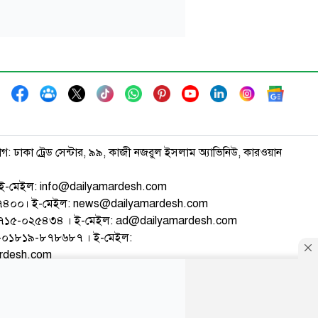
াগ: ঢাকা ট্রেড সেন্টার, ৯৯, কাজী নজরুল ইসলাম অ্যাভিনিউ, কারওয়ান
ই-মেইল: info@dailyamardesh.com
৭৪৭৪০০। ই-মেইল: news@dailyamardesh.com
-১৭১৫-০২৫৪৩৪ । ই-মেইল: ad@dailyamardesh.com
৮০-০১৮১৯-৮৭৮৬৮৭ । ই-মেইল:
ardesh.com
্টার
আর্কাইভ
বিজ্ঞাপন
সাইটম্যাপ