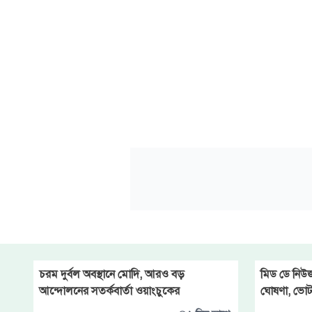
চরম দুর্বল অবস্থানে মোদি, আরও বড়
‍মিড ডে নিউজ
আন্দোলনের সতর্কবার্তা ওয়াংচুকের
ঘোষণা, ভোট