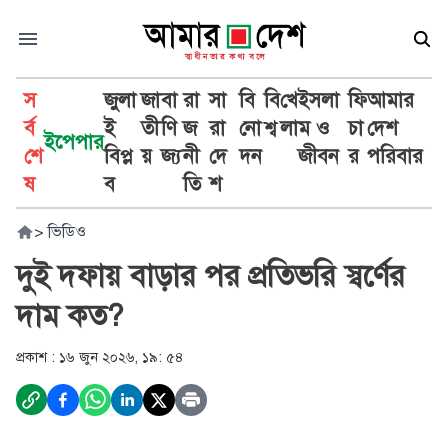
স
জুলা
জা
বা
রা
সা
বি
বি
খে
ইসলা
ফি
আমার
র্ব
ই
তী
ণি
জ
রা
নো
শ্ব
লা
ম ও
চা
দেশ
ইপেপার
শে
বিপ্ল
য়
জ্য
নী
দে
দন
জীবন
র
পরিবার
ষ
ব
তি
শ
>
ভিডিও
দুই দফায় বাড়ার পর প্রতিভরি স্বর্ণের
দাম কত?
প্রকাশ :
১৬ জুন ২০২৬, ১৯: ৫৪