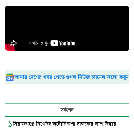
আমার দেশের খবর পেতে গুগল নিউজ চ্যানেল ফলো করুন
সর্বশেষ
১
সিরাজগঞ্জে নিখোঁজ অটোরিকশা চালকের লাশ উদ্ধার