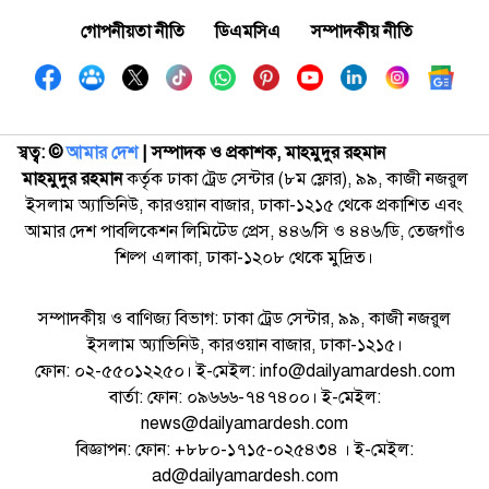
গোপনীয়তা নীতি
ডিএমসিএ
সম্পাদকীয় নীতি
স্বত্ব: ©️
আমার দেশ
| সম্পাদক ও প্রকাশক, মাহমুদুর রহমান
মাহমুদুর রহমান
কর্তৃক ঢাকা ট্রেড সেন্টার (৮ম ফ্লোর), ৯৯, কাজী নজরুল
ইসলাম অ্যাভিনিউ, কারওয়ান বাজার, ঢাকা-১২১৫ থেকে প্রকাশিত এবং
আমার দেশ পাবলিকেশন লিমিটেড প্রেস, ৪৪৬/সি ও ৪৪৬/ডি, তেজগাঁও
শিল্প এলাকা, ঢাকা-১২০৮ থেকে মুদ্রিত।
সম্পাদকীয় ও বাণিজ্য বিভাগ: ঢাকা ট্রেড সেন্টার, ৯৯, কাজী নজরুল
ইসলাম অ্যাভিনিউ, কারওয়ান বাজার, ঢাকা-১২১৫।
ফোন: ০২-৫৫০১২২৫০। ই-মেইল: info@dailyamardesh.com
বার্তা: ফোন: ০৯৬৬৬-৭৪৭৪০০। ই-মেইল:
news@dailyamardesh.com
বিজ্ঞাপন: ফোন: +৮৮০-১৭১৫-০২৫৪৩৪ । ই-মেইল:
ad@dailyamardesh.com