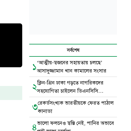
সর্বশেষ
‘আত্মীয়-স্বজনের সহায়তায় চলছে’
১
আসাদুজ্জামান খান কামালের সংসার
ক্লিন-গ্রিন ঢাকা গড়তে নাগরিকদের
২
সহযোগিতা চাইলেন ডিএনসিসি
প্রশাসক
রেকর্ডসংখ্যক ভারতীয়কে ফেরত পাঠাল
৩
কানাডা
ভালো ফলনেও স্বস্তি নেই, পানির অভাবে
৪