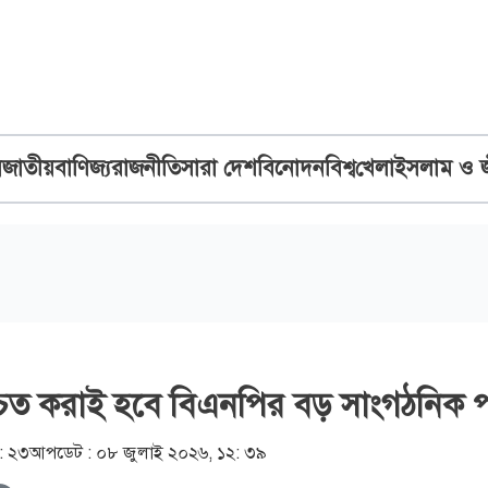
ব
জাতীয়
বাণিজ্য
রাজনীতি
সারা দেশ
বিনোদন
বিশ্ব
খেলা
ইসলাম ও 
িশ্চিত করাই হবে বিএনপির বড় সাংগঠনিক প
: ২৩
আপডেট :
০৮ জুলাই ২০২৬, ১২: ৩৯