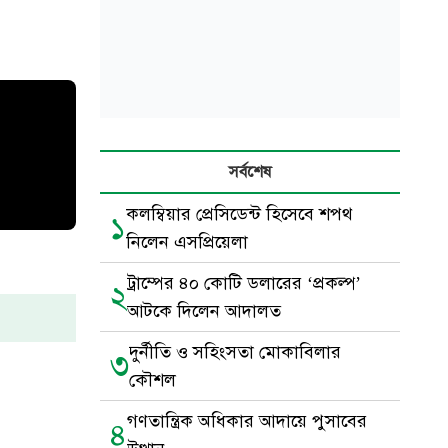
সর্বশেষ
কলম্বিয়ার প্রেসিডেন্ট হিসেবে শপথ
১
নিলেন এসপ্রিয়েলা
ট্রাম্পের ৪০ কোটি ডলারের ‘প্রকল্প’
২
আটকে দিলেন আদালত
দুর্নীতি ও সহিংসতা মোকাবিলার
৩
কৌশল
গণতান্ত্রিক অধিকার আদায়ে পুসাবের
৪