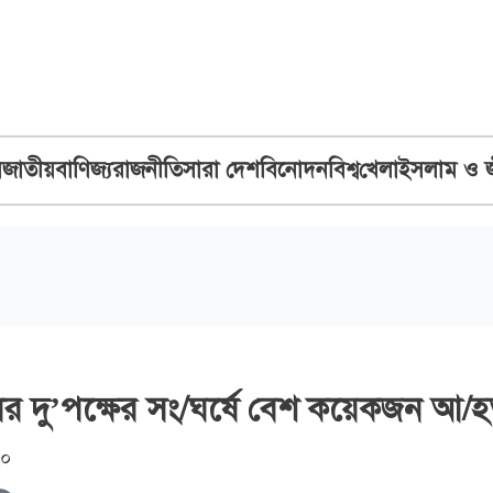
ব
জাতীয়
বাণিজ্য
রাজনীতি
সারা দেশ
বিনোদন
বিশ্ব
খেলা
ইসলাম ও 
র দু’পক্ষের সং/ঘর্ষে বেশ কয়েকজন আ/
২০