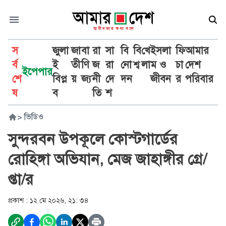
স
জুলা
জা
বা
রা
সা
বি
বি
খে
ইসলা
ফি
আমার
র্ব
ই
তী
ণি
জ
রা
নো
শ্ব
লা
ম ও
চা
দেশ
ইপেপার
শে
বিপ্ল
য়
জ্য
নী
দে
দন
জীবন
র
পরিবার
ষ
ব
তি
শ
>
ভিডিও
সুন্দরবন উপকূলে কোস্টগার্ডের
রোহিঙ্গা অভিযান, মেজ জাহাঙ্গীর গ্রে/
প্তা/র
প্রকাশ :
১২ মে ২০২৬, ২১: ৩৪