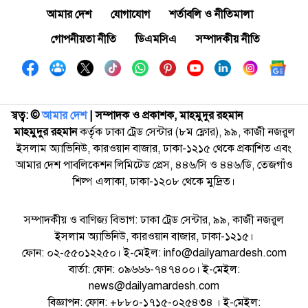
আমার দেশ
যোগাযোগ
শর্তাবলি ও নীতিমালা
গোপনীয়তা নীতি
ডিএমসিএ
সম্পাদকীয় নীতি
স্বত্ব: ©️
আমার দেশ
| সম্পাদক ও প্রকাশক, মাহমুদুর রহমান
মাহমুদুর রহমান
কর্তৃক ঢাকা ট্রেড সেন্টার (৮ম ফ্লোর), ৯৯, কাজী নজরুল
ইসলাম অ্যাভিনিউ, কারওয়ান বাজার, ঢাকা-১২১৫ থেকে প্রকাশিত এবং
আমার দেশ পাবলিকেশন লিমিটেড প্রেস, ৪৪৬/সি ও ৪৪৬/ডি, তেজগাঁও
শিল্প এলাকা, ঢাকা-১২০৮ থেকে মুদ্রিত।
সম্পাদকীয় ও বাণিজ্য বিভাগ: ঢাকা ট্রেড সেন্টার, ৯৯, কাজী নজরুল
ইসলাম অ্যাভিনিউ, কারওয়ান বাজার, ঢাকা-১২১৫।
ফোন: ০২-৫৫০১২২৫০। ই-মেইল: info@dailyamardesh.com
বার্তা: ফোন: ০৯৬৬৬-৭৪৭৪০০। ই-মেইল:
news@dailyamardesh.com
বিজ্ঞাপন: ফোন: +৮৮০-১৭১৫-০২৫৪৩৪ । ই-মেইল: