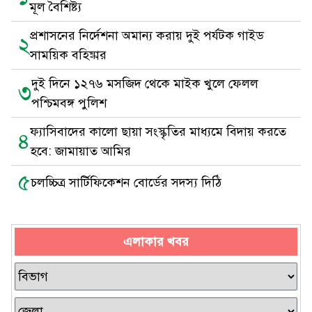
মূল বৈশিষ্ট্য
প্রশাসনের নির্দেশনা অমান্য করায় দুই পর্যটক গাইড
২
সাময়িক বহিষ্কার
দুই দিনে ১২৭৬ মসজিদ থেকে মাইক খুলে ফেলল
৩
পশ্চিমবঙ্গ পুলিশ
ফ্যাসিবাদের কালো ছায়া সংস্কৃতির মাধ্যমে বিদায় করতে
৪
হবে: জামায়াত আমির
৫
চলচ্চিত্র সার্টিফিকেশন বোর্ডের সদস্য দিঠি
এলাকার খবর