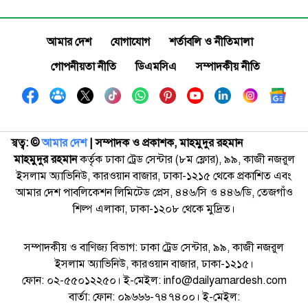
আমার দেশ
যোগাযোগ
শর্তাবলি ও নীতিমালা
গোপনীয়তা নীতি
ডিএমসিএ
সম্পাদকীয় নীতি
স্বত্ব: ©️
আমার দেশ
| সম্পাদক ও প্রকাশক, মাহমুদুর রহমান
মাহমুদুর রহমান
কর্তৃক ঢাকা ট্রেড সেন্টার (৮ম ফ্লোর), ৯৯, কাজী নজরুল
ইসলাম অ্যাভিনিউ, কারওয়ান বাজার, ঢাকা-১২১৫ থেকে প্রকাশিত এবং
আমার দেশ পাবলিকেশন লিমিটেড প্রেস, ৪৪৬/সি ও ৪৪৬/ডি, তেজগাঁও
শিল্প এলাকা, ঢাকা-১২০৮ থেকে মুদ্রিত।
সম্পাদকীয় ও বাণিজ্য বিভাগ: ঢাকা ট্রেড সেন্টার, ৯৯, কাজী নজরুল
ইসলাম অ্যাভিনিউ, কারওয়ান বাজার, ঢাকা-১২১৫।
ফোন: ০২-৫৫০১২২৫০। ই-মেইল: info@dailyamardesh.com
বার্তা: ফোন: ০৯৬৬৬-৭৪৭৪০০। ই-মেইল: