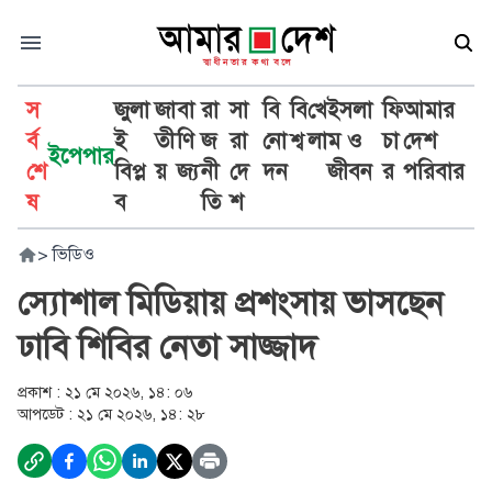
স
জুলা
জা
বা
রা
সা
বি
বি
খে
ইসলা
ফি
আমার
র্ব
ই
তী
ণি
জ
রা
নো
শ্ব
লা
ম ও
চা
দেশ
ইপেপার
শে
বিপ্ল
য়
জ্য
নী
দে
দন
জীবন
র
পরিবার
ষ
ব
তি
শ
>
ভিডিও
স্যোশাল মিডিয়ায় প্রশংসায় ভাসছেন
ঢাবি শিবির নেতা সাজ্জাদ
প্রকাশ :
২১ মে ২০২৬, ১৪: ০৬
আপডেট :
২১ মে ২০২৬, ১৪: ২৮