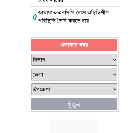
আরব লীগের
জামায়াত-এনসিপি দেশে অস্থিতিশীল
৫
পরিস্থিতি তৈরি করতে চায়
এলাকার খবর
খুঁজুন