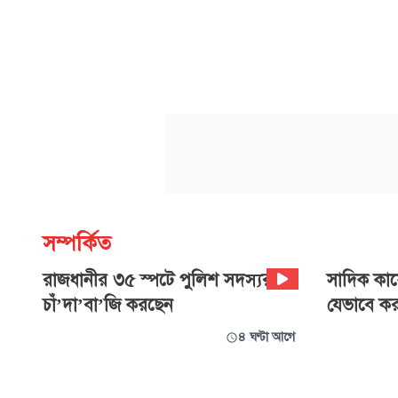
সম্পর্কিত
রাজধানীর ৩৫ স্পটে পুলিশ সদস্যরাই
সাদিক কায়ে
চাঁ’দা’বা’জি করছেন
যেভাবে কর
৪ ঘণ্টা আগে