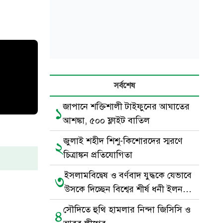
সর্বশেষ
জাপানে শক্তিশালী টাইফুনের আঘাতের
১
আশঙ্কা, ৫০০ ফ্লাইট বাতিল
জুলাই শহীদ শিশু-কিশোরদের স্মরণে
২
চিত্রাঙ্কন প্রতিযোগিতা
ইসলামবিদ্বেষ ও বর্ণবাদ যুদ্ধকে যেভাবে
৩
উসকে দিচ্ছেন বিশ্বের শীর্ষ ধনী ইলন
মাস্ক
সৌদিতে হুথি হামলার নিন্দা জিসিসি ও
৪