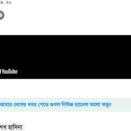
০৯: ২০
আমার দেশের খবর পেতে গুগল নিউজ চ্যানেল ফলো করুন
েখ হাসিনা