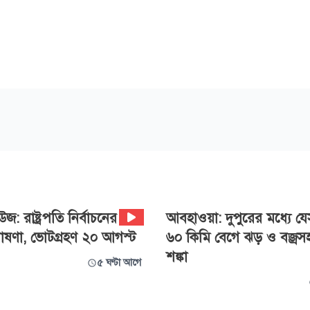
জ: রাষ্ট্রপতি নির্বাচনের
আবহাওয়া: দুপুরের মধ্যে য
ষণা, ভোটগ্রহণ ২০ আগস্ট
৬০ কিমি বেগে ঝড় ও বজ্রসহ ব
শঙ্কা
৫ ঘণ্টা আগে