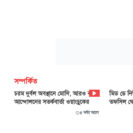
সম্পর্কিত
চরম দুর্বল অবস্থানে মোদি, আরও বড়
‍মিড ডে নিউ
আন্দোলনের সতর্কবার্তা ওয়াংচুকের
তফসিল ঘো
৫ ঘণ্টা আগে