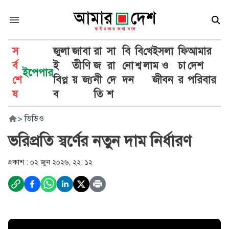
স
জুলা
জা
বা
রা
সা
বি
বি
খে
ইসলা
ফি
আমার
র্ব
ই
তী
ণি
জ
রা
নো
শ্ব
লা
ম ও
চা
দেশ
ইপেপার
শে
বিপ্ল
য়
জ্য
নী
দে
দন
জীবন
র
পরিবার
ষ
ব
তি
শ
>
ভিডিও
ভরিপ্রতি স্বর্ণের নতুন দাম নির্ধারণ
প্রকাশ :
০২ জুন ২০২৬, ২২: ১২