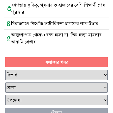
বইপড়ায় কৃতিত্ব, খুলনায় ৩ হাজারের বেশি শিক্ষার্থী পেল
৩
পুরস্কার
৪
সিরাজগঞ্জে নিখোঁজ অটোরিকশা চালকের লাশ উদ্ধার
আত্মগোপনে থেকেও রক্ষা হলো না, তিন হত্যা মামলার
৫
আসামি গ্রেপ্তার
এলাকার খবর