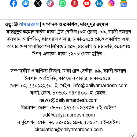
স্বত্ব: ©️
আমার দেশ
| সম্পাদক ও প্রকাশক, মাহমুদুর রহমান
মাহমুদুর রহমান
কর্তৃক ঢাকা ট্রেড সেন্টার (৮ম ফ্লোর), ৯৯, কাজী নজরুল
ইসলাম অ্যাভিনিউ, কারওয়ান বাজার, ঢাকা-১২১৫ থেকে প্রকাশিত এবং
আমার দেশ পাবলিকেশন লিমিটেড প্রেস, ৪৪৬/সি ও ৪৪৬/ডি, তেজগাঁও
শিল্প এলাকা, ঢাকা-১২০৮ থেকে মুদ্রিত।
সম্পাদকীয় ও বাণিজ্য বিভাগ: ঢাকা ট্রেড সেন্টার, ৯৯, কাজী নজরুল
ইসলাম অ্যাভিনিউ, কারওয়ান বাজার, ঢাকা-১২১৫।
ফোন: ০২-৫৫০১২২৫০। ই-মেইল: info@dailyamardesh.com
বার্তা: ফোন: ০৯৬৬৬-৭৪৭৪০০। ই-মেইল:
news@dailyamardesh.com
বিজ্ঞাপন: ফোন: +৮৮০-১৭১৫-০২৫৪৩৪ । ই-মেইল:
ad@dailyamardesh.com
সার্কুলেশন: ফোন: +৮৮০-০১৮১৯-৮৭৮৬৮৭ । ই-মেইল:
circulation@dailyamardesh.com