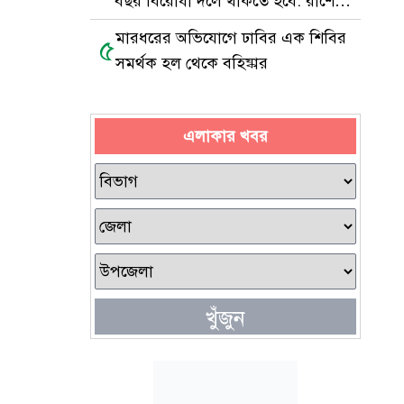
বছর বিরোধী দলে থাকতে হবে: রাশেদ
খাঁন
মারধরের অভিযোগে ঢাবির এক শিবির
৫
সমর্থক হল থেকে বহিষ্কার
এলাকার খবর
খুঁজুন