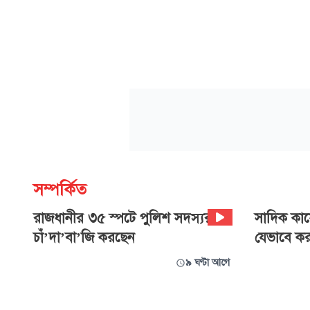
সম্পর্কিত
রাজধানীর ৩৫ স্পটে পুলিশ সদস্যরাই
সাদিক কায়ে
চাঁ’দা’বা’জি করছেন
যেভাবে কর
৯ ঘণ্টা আগে