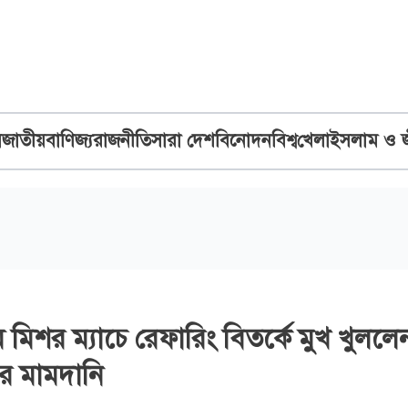
ব
জাতীয়
বাণিজ্য
রাজনীতি
সারা দেশ
বিনোদন
বিশ্ব
খেলা
ইসলাম ও 
ম মিশর ম্যাচে রেফারিং বিতর্কে মুখ খুললে
য়র মামদানি