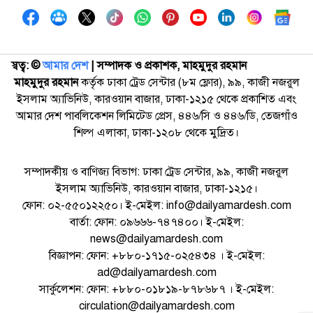
স্বত্ব: ©️
আমার দেশ
| সম্পাদক ও প্রকাশক, মাহমুদুর রহমান
মাহমুদুর রহমান
কর্তৃক ঢাকা ট্রেড সেন্টার (৮ম ফ্লোর), ৯৯, কাজী নজরুল
ইসলাম অ্যাভিনিউ, কারওয়ান বাজার, ঢাকা-১২১৫ থেকে প্রকাশিত এবং
আমার দেশ পাবলিকেশন লিমিটেড প্রেস, ৪৪৬/সি ও ৪৪৬/ডি, তেজগাঁও
শিল্প এলাকা, ঢাকা-১২০৮ থেকে মুদ্রিত।
সম্পাদকীয় ও বাণিজ্য বিভাগ: ঢাকা ট্রেড সেন্টার, ৯৯, কাজী নজরুল
ইসলাম অ্যাভিনিউ, কারওয়ান বাজার, ঢাকা-১২১৫।
ফোন: ০২-৫৫০১২২৫০। ই-মেইল: info@dailyamardesh.com
বার্তা: ফোন: ০৯৬৬৬-৭৪৭৪০০। ই-মেইল:
news@dailyamardesh.com
বিজ্ঞাপন: ফোন: +৮৮০-১৭১৫-০২৫৪৩৪ । ই-মেইল:
ad@dailyamardesh.com
সার্কুলেশন: ফোন: +৮৮০-০১৮১৯-৮৭৮৬৮৭ । ই-মেইল:
circulation@dailyamardesh.com