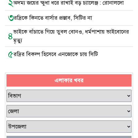
২
অদম্য জয়ের ক্ষুধা ধরে রাখাই বড় চ্যালেঞ্জ : রোনালদো
৩
রদ্রিকে কিনতে বার্সার প্রস্তাব, সিটির না
ভাইকে বাঁচাতে গিয়ে ডুবল বোনও, ধর্মপাশায় ভাইবোনের
৪
মৃত্যু
৫
রদ্রির বিকল্প হিসেবে এনজোকে চায় সিটি
এলাকার খবর