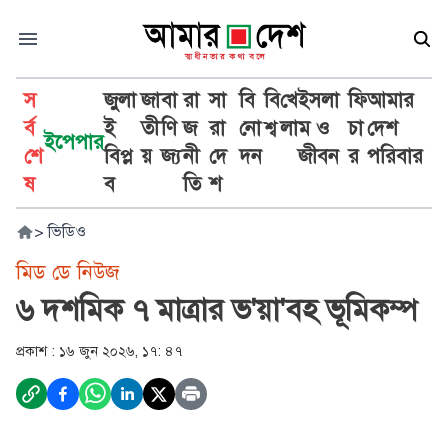
স
জুলা
জা
বা
রা
সা
বি
বি
খে
ইসলা
ফি
আমার
র্ব
ই
তী
ণি
জ
রা
নো
শ্ব
লা
ম ও
চা
দেশ
ইপেপার
শে
বিপ্ল
য়
জ্য
নী
দে
দন
জীবন
র
পরিবার
ষ
ব
তি
শ
>
ভিডিও
মিড ডে নিউজ
৬ দশমিক ৭ মাত্রার ভ'য়া'বহ ভূমিকম্প
প্রকাশ :
১৬ জুন ২০২৬, ১৭: ৪৭