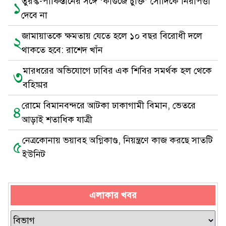
তুরস্ক-পাকিস্তানের সঙ্গে ‘কাগুজে চুক্তি’ সৌদিকে নিরাপত্তা
১
দেবে না
জামায়াতকে ক্ষমতায় যেতে হলে ১০ বছর বিরোধী দলে
২
থাকতে হবে: রাশেদ খাঁন
মারধরের অভিযোগে ঢাবির এক শিবির সমর্থক হল থেকে
৩
বহিষ্কার
রোমে বিমানবন্দরে আটকা ঢাকাগামী বিমান, ভেতরে
৪
আড়াই শতাধিক যাত্রী
নেত্রকোনায় ভয়াবহ অগ্নিকাণ্ড, নিয়ন্ত্রণে কাজ করছে সাতটি
৫
ইউনিট
এলাকার খবর