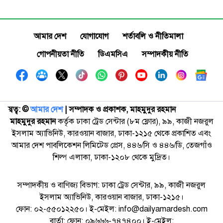
আমার দেশ
যোগাযোগ
শর্তাবলি ও নীতিমালা
গোপনীয়তা নীতি
ডিএমসিএ
সম্পাদকীয় নীতি
স্বত্ব: ©️
আমার দেশ
| সম্পাদক ও প্রকাশক, মাহমুদুর রহমান
মাহমুদুর রহমান
কর্তৃক ঢাকা ট্রেড সেন্টার (৮ম ফ্লোর), ৯৯, কাজী নজরুল
ইসলাম অ্যাভিনিউ, কারওয়ান বাজার, ঢাকা-১২১৫ থেকে প্রকাশিত এবং
আমার দেশ পাবলিকেশন লিমিটেড প্রেস, ৪৪৬/সি ও ৪৪৬/ডি, তেজগাঁও
শিল্প এলাকা, ঢাকা-১২০৮ থেকে মুদ্রিত।
সম্পাদকীয় ও বাণিজ্য বিভাগ: ঢাকা ট্রেড সেন্টার, ৯৯, কাজী নজরুল
ইসলাম অ্যাভিনিউ, কারওয়ান বাজার, ঢাকা-১২১৫।
ফোন: ০২-৫৫০১২২৫০। ই-মেইল: info@dailyamardesh.com
বার্তা: ফোন: ০৯৬৬৬-৭৪৭৪০০। ই-মেইল: