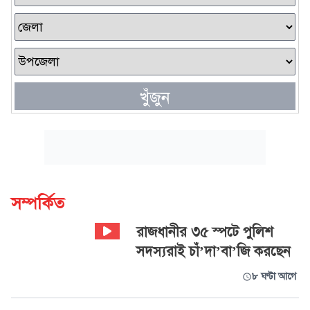
খুঁজুন
সম্পর্কিত
রাজধানীর ৩৫ স্পটে পুলিশ
সদস্যরাই চাঁ’দা’বা’জি করছেন
৮ ঘণ্টা আগে