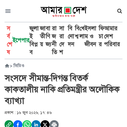
স
জুলা
জা
বা
রা
সা
বি
বি
খে
ইসলা
ফি
আমার
র্ব
ই
তী
ণি
জ
রা
নো
শ্ব
লা
ম ও
চা
দেশ
ইপেপার
শে
বিপ্ল
য়
জ্য
নী
দে
দন
জীবন
র
পরিবার
ষ
ব
তি
শ
>
ভিডিও
সংসদে সীমান্ত-দিগন্ত বিতর্ক
কাকতালীয় নাকি প্রতিমন্ত্রীর অলৌকিক
ব্যাখ্যা
প্রকাশ :
১৬ জুন ২০২৬, ১৭: ৪৬