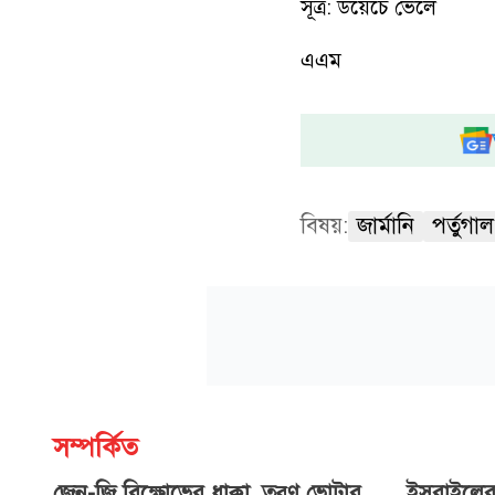
সূত্র: ডয়েচে ভেলে
এএম
বিষয়:
জার্মানি
পর্তুগাল
সম্পর্কিত
জেন-জি বিক্ষোভের ধাক্কা, তরুণ ভোটার
ইসরাইলের 