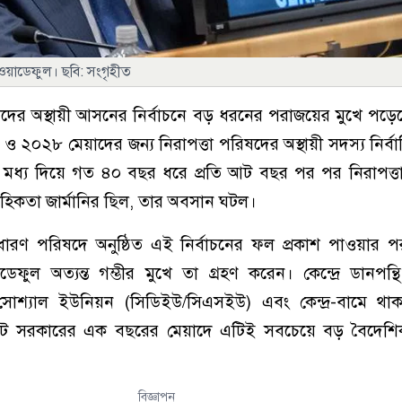
হান ওয়াডেফুল। ছবি: সংগৃহীত
ষদের অস্থায়ী আসনের নির্বাচনে বড় ধরনের পরাজয়ের মুখে পড়েছে
ও ২০২৮ মেয়াদের জন্য নিরাপত্তা পরিষদের অস্থায়ী সদস্য নির্বা
। এর মধ্য দিয়ে গত ৪০ বছর ধরে প্রতি আট বছর পর পর নিরাপত্
হিকতা জার্মানির ছিল, তার অবসান ঘটল।
ধারণ পরিষদে অনুষ্ঠিত এই নির্বাচনের ফল প্রকাশ পাওয়ার পর
য়াডেফুল অত্যন্ত গম্ভীর মুখে তা গ্রহণ করেন। কেন্দ্রে ডানপন্থি ক
য়ান সোশ্যাল ইউনিয়ন (সিডিইউ/সিএসইউ) এবং কেন্দ্র-বামে থা
 জোট সরকারের এক বছরের মেয়াদে এটিই সবচেয়ে বড় বৈদেশি
বিজ্ঞাপন