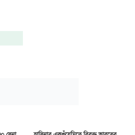
৩০ সেনা
হাসিনার একগুঁয়েমিতে বিরক্ত ভারতের