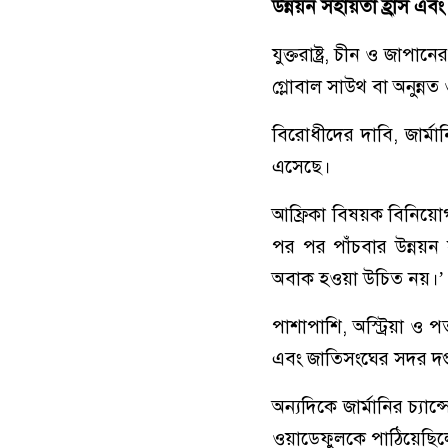
উন্নয়ন
সহায়তা
হ্রাস
এবং
যুক্তরাষ্ট্র, চীন ও জাপ
গ্লোবাল সাউথ বা অনুন্নত
বিরোধীদের দাবি, জার্ম
এসেছে।
আফ্রিকা বিষয়ক বিনিয়োগ 
পর পর পাঁচবার উন্নয়ন 
অবাক হওয়া উচিত নয়।’
পাশাপাশি, অস্ট্রিয়া ও
এবং জাতিসংঘের সদর দপ্
অন্যদিকে জার্মানির চ্য
ওয়াডেফুলকে পাঠিয়েছিলেন