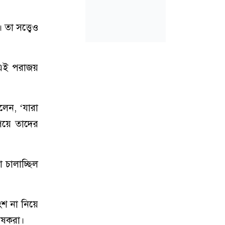
তা সত্ত্বেও
ই এই পরাজয়
লেন, ‘যারা
পেয়ে তাদের
 চালাচ্ছিল
ংশ না নিয়ে
েষকরা।