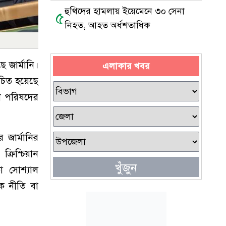
হুথিদের হামলায় ইয়েমেনে ৩০ সেনা
৫
নিহত, আহত অর্ধশতাধিক
 জার্মানি।
এলাকার খবর
চিত হয়েছে
তা পরিষদের
 জার্মানির
্রিশ্চিয়ান
খুঁজুন
কা সোশ্যাল
ক নীতি বা