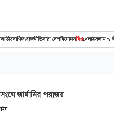
ব
জাতীয়
বাণিজ্য
রাজনীতি
সারা দেশ
বিনোদন
বিশ্ব
খেলা
ইসলাম ও 
ংঘে জার্মানির পরাজয়
াইন