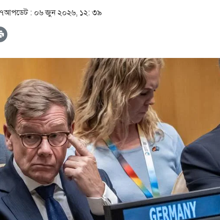
৫৭
আপডেট :
০৬ জুন ২০২৬, ১২: ৩৯