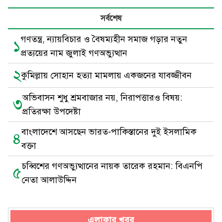
সর্বশেষ
গণতন্ত্র, ন্যায়বিচার ও বৈষম্যহীন সমাজ গড়ার নতুন
১
প্রত্যয়ের নাম জুলাই গণঅভ্যুত্থান
২
কুমিল্লায় সোহান হত্যা মামলায় একজনের যাবজ্জীবন
অভিবাসন শুধু শ্রমবাজার নয়, নিরাপত্তারও বিষয়:
৩
প্রতিরক্ষা উপদেষ্টা
বাংলাদেশে আসছেন ভারত-পাকিস্তানের দুই ইসলামিক
৪
বক্তা
চব্বিশের গণঅভ্যুত্থানের নায়ক তারেক রহমান: বিএনপি
৫
নেতা আলাউদ্দিন
এলাকার খবর