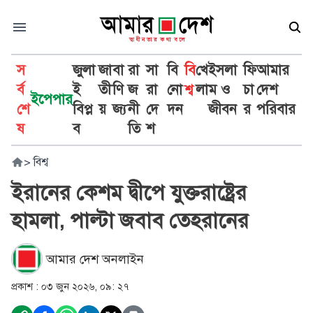
স
জুলা
জা
বা
রা
সা
বি
বি
খে
ইসলা
ফি
আমার
র্ব
ই
তী
ণি
জ
রা
নো
শ্ব
লা
ম ও
চা
দেশ
ইপেপার
শে
বিপ্ল
য়
জ্য
নী
দে
দন
জীবন
র
পরিবার
ষ
ব
তি
শ
>
বিশ্ব
ইরানের কেশম দ্বীপে যুক্তরাষ্ট্রের
হামলা, পাল্টা জবাব তেহরানের
আমার দেশ অনলাইন
প্রকাশ :
০৩ জুন ২০২৬, ০৯: ২৭