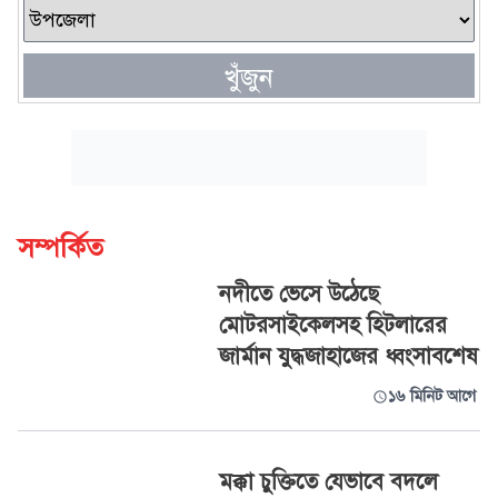
খুঁজুন
সম্পর্কিত
নদীতে ভেসে উঠেছে
মোটরসাইকেলসহ হিটলারের
জার্মান যুদ্ধজাহাজের ধ্বংসাবশেষ
১৬ মিনিট আগে
মক্কা চুক্তিতে যেভাবে বদলে