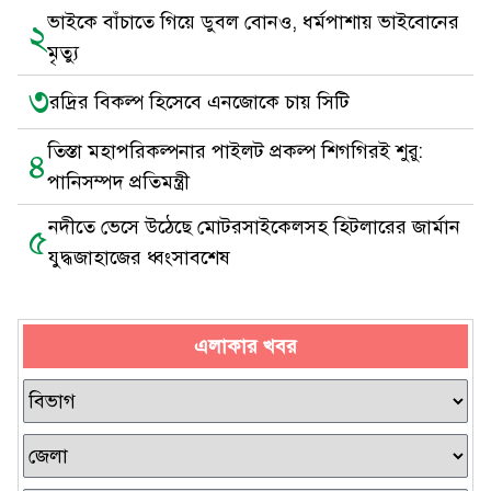
ভাইকে বাঁচাতে গিয়ে ডুবল বোনও, ধর্মপাশায় ভাইবোনের
২
মৃত্যু
৩
রদ্রির বিকল্প হিসেবে এনজোকে চায় সিটি
তিস্তা মহাপরিকল্পনার পাইলট প্রকল্প শিগগিরই শুরু:
৪
পানিসম্পদ প্রতিমন্ত্রী
নদীতে ভেসে উঠেছে মোটরসাইকেলসহ হিটলারের জার্মান
৫
যুদ্ধজাহাজের ধ্বংসাবশেষ
এলাকার খবর