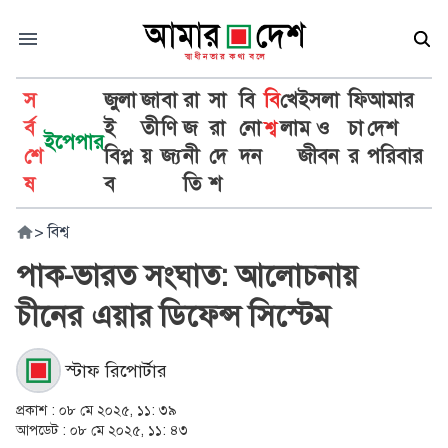
স
জুলা
জা
বা
রা
সা
বি
বি
খে
ইসলা
ফি
আমার
র্ব
ই
তী
ণি
জ
রা
নো
শ্ব
লা
ম ও
চা
দেশ
ইপেপার
শে
বিপ্ল
য়
জ্য
নী
দে
দন
জীবন
র
পরিবার
ষ
ব
তি
শ
>
বিশ্ব
পাক-ভারত সংঘাত: আলোচনায়
চীনের এয়ার ডিফেন্স সিস্টেম
স্টাফ রিপোর্টার
প্রকাশ :
০৮ মে ২০২৫, ১১: ৩৯
আপডেট :
০৮ মে ২০২৫, ১১: ৪৩