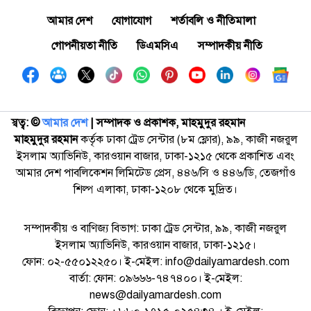
আমার দেশ
যোগাযোগ
শর্তাবলি ও নীতিমালা
গোপনীয়তা নীতি
ডিএমসিএ
সম্পাদকীয় নীতি
স্বত্ব: ©️
আমার দেশ
| সম্পাদক ও প্রকাশক, মাহমুদুর রহমান
মাহমুদুর রহমান
কর্তৃক ঢাকা ট্রেড সেন্টার (৮ম ফ্লোর), ৯৯, কাজী নজরুল
ইসলাম অ্যাভিনিউ, কারওয়ান বাজার, ঢাকা-১২১৫ থেকে প্রকাশিত এবং
আমার দেশ পাবলিকেশন লিমিটেড প্রেস, ৪৪৬/সি ও ৪৪৬/ডি, তেজগাঁও
শিল্প এলাকা, ঢাকা-১২০৮ থেকে মুদ্রিত।
সম্পাদকীয় ও বাণিজ্য বিভাগ: ঢাকা ট্রেড সেন্টার, ৯৯, কাজী নজরুল
ইসলাম অ্যাভিনিউ, কারওয়ান বাজার, ঢাকা-১২১৫।
ফোন: ০২-৫৫০১২২৫০। ই-মেইল: info@dailyamardesh.com
বার্তা: ফোন: ০৯৬৬৬-৭৪৭৪০০। ই-মেইল:
news@dailyamardesh.com