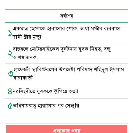
সর্বশেষ
একমাত্র ছেলেকে হারানোর শোক, আধা ঘণ্টার ব্যবধানে
১
স্বামী-স্ত্রীর মৃত্যু
বাহুবলে মোটরসাইকেল দুর্ঘটনায় যুবক নিহত, বন্ধু
২
আশঙ্কাজনক
হাফেজ্জী চ্যারিটেবলের উপদেষ্টা পরিষদে শহিদুল ইসলাম
৩
বারাকাতী
৪
নরসিংদীতে যুবককে কুপিয়ে হত্যা
৫
অধিনায়কত্ব হারানোর পর সেঞ্চুরি
এলাকার খবর