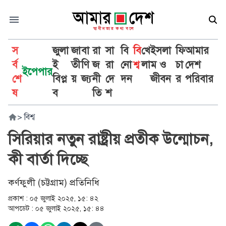
স
জুলা
জা
বা
রা
সা
বি
বি
খে
ইসলা
ফি
আমার
র্ব
ই
তী
ণি
জ
রা
নো
শ্ব
লা
ম ও
চা
দেশ
ইপেপার
শে
বিপ্ল
য়
জ্য
নী
দে
দন
জীবন
র
পরিবার
ষ
ব
তি
শ
>
বিশ্ব
সিরিয়ার নতুন রাষ্ট্রীয় প্রতীক উন্মোচন,
কী বার্তা দিচ্ছে
কর্ণফুলী (চট্টগ্রাম) প্রতিনিধি
প্রকাশ :
০৫ জুলাই ২০২৫, ১৫: ৪২
আপডেট :
০৫ জুলাই ২০২৫, ১৫: ৪৪