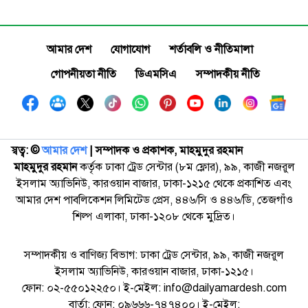
আমার দেশ
যোগাযোগ
শর্তাবলি ও নীতিমালা
গোপনীয়তা নীতি
ডিএমসিএ
সম্পাদকীয় নীতি
স্বত্ব: ©️
আমার দেশ
| সম্পাদক ও প্রকাশক, মাহমুদুর রহমান
মাহমুদুর রহমান
কর্তৃক ঢাকা ট্রেড সেন্টার (৮ম ফ্লোর), ৯৯, কাজী নজরুল
ইসলাম অ্যাভিনিউ, কারওয়ান বাজার, ঢাকা-১২১৫ থেকে প্রকাশিত এবং
আমার দেশ পাবলিকেশন লিমিটেড প্রেস, ৪৪৬/সি ও ৪৪৬/ডি, তেজগাঁও
শিল্প এলাকা, ঢাকা-১২০৮ থেকে মুদ্রিত।
সম্পাদকীয় ও বাণিজ্য বিভাগ: ঢাকা ট্রেড সেন্টার, ৯৯, কাজী নজরুল
ইসলাম অ্যাভিনিউ, কারওয়ান বাজার, ঢাকা-১২১৫।
ফোন: ০২-৫৫০১২২৫০। ই-মেইল: info@dailyamardesh.com
বার্তা: ফোন: ০৯৬৬৬-৭৪৭৪০০। ই-মেইল: