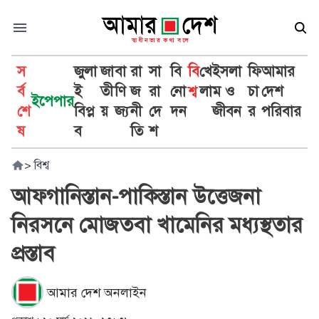
স
জুলা
জা
বা
রা
সা
বি
বি
খে
ইসলা
ফি
আমার
র্ব
ই
তী
ণি
জ
রা
নো
শ্ব
লা
ম ও
চা
দেশ
ইপেপার
শে
বিপ্ল
য়
জ্য
নী
দে
দন
জীবন
র
পরিবার
ষ
ব
তি
শ
>
বিশ্ব
আফগানিস্তান-পাকিস্তান উত্তেজনা
নিরসনে মোজতবা খামেনির মধ্যস্থতার
প্রস্তাব
আমার দেশ অনলাইন