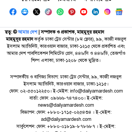
স্বত্ব: ©️
আমার দেশ
| সম্পাদক ও প্রকাশক, মাহমুদুর রহমান
মাহমুদুর রহমান
কর্তৃক ঢাকা ট্রেড সেন্টার (৮ম ফ্লোর), ৯৯, কাজী নজরুল
ইসলাম অ্যাভিনিউ, কারওয়ান বাজার, ঢাকা-১২১৫ থেকে প্রকাশিত এবং
আমার দেশ পাবলিকেশন লিমিটেড প্রেস, ৪৪৬/সি ও ৪৪৬/ডি, তেজগাঁও
শিল্প এলাকা, ঢাকা-১২০৮ থেকে মুদ্রিত।
সম্পাদকীয় ও বাণিজ্য বিভাগ: ঢাকা ট্রেড সেন্টার, ৯৯, কাজী নজরুল
ইসলাম অ্যাভিনিউ, কারওয়ান বাজার, ঢাকা-১২১৫।
ফোন: ০২-৫৫০১২২৫০। ই-মেইল: info@dailyamardesh.com
বার্তা: ফোন: ০৯৬৬৬-৭৪৭৪০০। ই-মেইল:
news@dailyamardesh.com
বিজ্ঞাপন: ফোন: +৮৮০-১৭১৫-০২৫৪৩৪ । ই-মেইল:
ad@dailyamardesh.com
সার্কুলেশন: ফোন: +৮৮০-০১৮১৯-৮৭৮৬৮৭ । ই-মেইল: