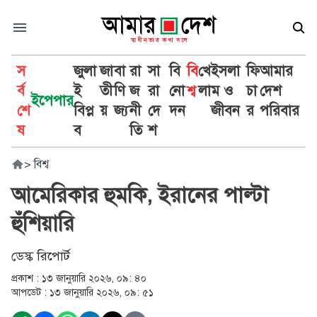
স
জুলা
জা
বা
রা
সা
বি
বি
খে
ইসলা
ফি
আমার
র্ব
ই
তী
ণি
জ
রা
নো
শ্ব
লা
ম ও
চা
দেশ
ইপেপার
শে
বিপ্ল
য়
জ্য
নী
দে
দন
জীবন
র
পরিবার
ষ
ব
তি
শ
>
বিশ্ব
আমেরিকার হুমকি, ইরানের পাল্টা
হুঁশিয়ারি
ডেস্ক রিপোর্ট
প্রকাশ :
১৩ জানুয়ারি ২০২৬, ০৯: ৪০
আপডেট :
১৩ জানুয়ারি ২০২৬, ০৯: ৫১