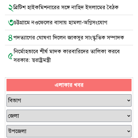
২
ব্রিটিশ হাইকমিশনারের সঙ্গে নাহিদ ইসলামের বৈঠক
৩
চট্টগ্রামে নওফেলের বাসায় হামলা-অগ্নিসংযোগ
৪
পদত্যাগের ঘোষণা দিলেন জাকসুর সাংস্কৃতিক সম্পাদক
নির্মোহভাবে শীর্ষ মাদক কারবারিদের তালিকা করবে
৫
সরকার: স্বরাষ্ট্রমন্ত্রী
এলাকার খবর