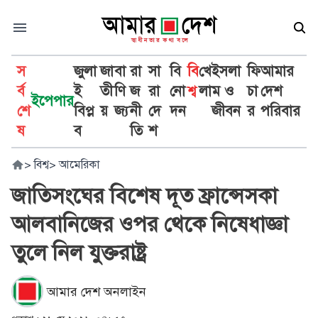
স
জুলা
জা
বা
রা
সা
বি
বি
খে
ইসলা
ফি
আমার
র্ব
ই
তী
ণি
জ
রা
নো
শ্ব
লা
ম ও
চা
দেশ
ইপেপার
শে
বিপ্ল
য়
জ্য
নী
দে
দন
জীবন
র
পরিবার
ষ
ব
তি
শ
>
বিশ্ব
>
আমেরিকা
জাতিসংঘের বিশেষ দূত ফ্রান্সেসকা
আলবানিজের ওপর থেকে নিষেধাজ্ঞা
তুলে নিল যুক্তরাষ্ট্র
আমার দেশ অনলাইন