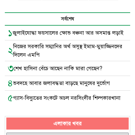
সর্বশেষ
১
জুলাইযোদ্ধা ফয়সালের ক্ষোভ বঞ্চনা আর অসমাপ্ত লড়াই
নিজের সরকারি সম্মানির অর্থ অসুস্থ ইমাম-মুয়াজ্জিনদের
২
দিলেন এমপি
৩
শেখ হাসিনা বেঁচে আছেন নাকি মারা গেছেন?
৪
ভবদহে আবার জলাবদ্ধতা বাড়ছে মানুষের দুর্ভোগ
৫
গ্যাস-বিদ্যুতের সংকটে অচল নরসিংদীর শিল্পকারখানা
এলাকার খবর