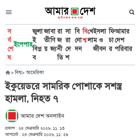
স
জুলা
জা
বা
রা
সা
বি
বি
খে
ইসলা
ফি
আমার
র্ব
ই
তী
ণি
জ
রা
নো
শ্ব
লা
ম ও
চা
দেশ
ইপেপার
শে
বিপ্ল
য়
জ্য
নী
দে
দন
জীবন
র
পরিবার
ষ
ব
তি
শ
>
বিশ্ব
>
আমেরিকা
ইকুয়েডরে সামরিক পোশাকে সশস্ত্র
হামলা, নিহত ৭
আমার দেশ অনলাইন
প্রকাশ :
২৪ ফেব্রুয়ারি ২০২৬, ১১: ১৩
আপডেট :
২৪ ফেব্রুয়ারি ২০২৬, ১১: ২৯