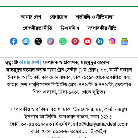
আমার দেশ
যোগাযোগ
শর্তাবলি ও নীতিমালা
গোপনীয়তা নীতি
ডিএমসিএ
সম্পাদকীয় নীতি
স্বত্ব: ©️
আমার দেশ
| সম্পাদক ও প্রকাশক, মাহমুদুর রহমান
মাহমুদুর রহমান
কর্তৃক ঢাকা ট্রেড সেন্টার (৮ম ফ্লোর), ৯৯, কাজী নজরুল
ইসলাম অ্যাভিনিউ, কারওয়ান বাজার, ঢাকা-১২১৫ থেকে প্রকাশিত এবং
আমার দেশ পাবলিকেশন লিমিটেড প্রেস, ৪৪৬/সি ও ৪৪৬/ডি, তেজগাঁও
শিল্প এলাকা, ঢাকা-১২০৮ থেকে মুদ্রিত।
সম্পাদকীয় ও বাণিজ্য বিভাগ: ঢাকা ট্রেড সেন্টার, ৯৯, কাজী নজরুল
ইসলাম অ্যাভিনিউ, কারওয়ান বাজার, ঢাকা-১২১৫।
ফোন: ০২-৫৫০১২২৫০। ই-মেইল: info@dailyamardesh.com
বার্তা: ফোন: ০৯৬৬৬-৭৪৭৪০০। ই-মেইল: