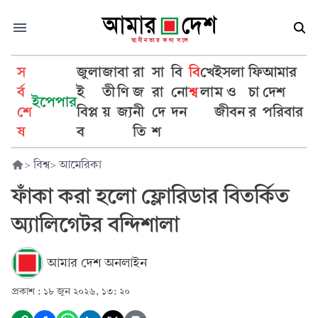
স
জুলা
জা
বা
রা
সা
বি
বি
খে
ইসলা
ফি
আমার
র্ব
ই
তী
ণি
জ
রা
নো
শ্ব
লা
ম ও
চা
দেশ
ইপেপার
শে
বিপ্ল
য়
জ্য
নী
দে
দন
জীবন
র
পরিবার
ষ
ব
তি
শ
>
বিশ্ব
>
আমেরিকা
ফাঁকা করা হলো ফ্লোরিডার বিতর্কিত
অ্যালিগেটর বন্দিশালা
আমার দেশ অনলাইন
প্রকাশ :
১৮ জুন ২০২৬, ১৩: ২০