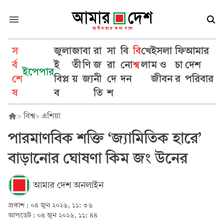
স
জুলা
জা
বা
রা
সা
বি
বি
খে
ইসলা
ফি
আমার
র্ব
ই
তী
ণি
জ
রা
নো
শ্ব
লা
ম ও
চা
দেশ
ইপেপার
শে
বিপ্ল
য়
জ্য
নী
দে
দন
জীবন
র
পরিবার
ষ
ব
তি
শ
>
বিশ্ব
>
এশিয়া
পারমাণবিক শক্তি ‘জ্যামিতিক হারে’
বাড়ানোর ঘোষণা কিম জং উনের
আমার দেশ অনলাইন
প্রকাশ :
০৪ জুন ২০২৬, ১১: ৩৬
আপডেট :
০৪ জুন ২০২৬, ১১: ৪৪