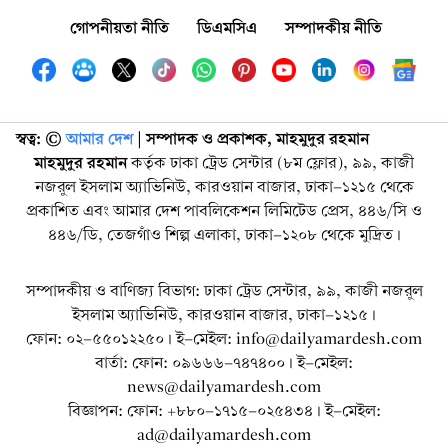
গোপনীয়তা নীতি
ডিএমসিএ
সম্পাদকীয় নীতি
স্বত্ব: ©️
আমার দেশ
| সম্পাদক ও প্রকাশক, মাহমুদুর রহমান
মাহমুদুর রহমান
কর্তৃক ঢাকা ট্রেড সেন্টার (৮ম ফ্লোর), ৯৯, কাজী
নজরুল ইসলাম অ্যাভিনিউ, কারওয়ান বাজার, ঢাকা-১২১৫ থেকে
প্রকাশিত এবং আমার দেশ পাবলিকেশন লিমিটেড প্রেস, ৪৪৬/সি ও
৪৪৬/ডি, তেজগাঁও শিল্প এলাকা, ঢাকা-১২০৮ থেকে মুদ্রিত।
সম্পাদকীয় ও বাণিজ্য বিভাগ: ঢাকা ট্রেড সেন্টার, ৯৯, কাজী নজরুল
ইসলাম অ্যাভিনিউ, কারওয়ান বাজার, ঢাকা-১২১৫।
ফোন: ০২-৫৫০১২২৫০। ই-মেইল: info@dailyamardesh.com
বার্তা: ফোন: ০৯৬৬৬-৭৪৭৪০০। ই-মেইল:
news@dailyamardesh.com
বিজ্ঞাপন: ফোন: +৮৮০-১৭১৫-০২৫৪৩৪ । ই-মেইল:
ad@dailyamardesh.com