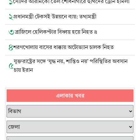
১
সৌদির আরামকো তেল শোধনাগারে হুথিদের ড্রোন হামলা
২
প্রধানমন্ত্রী টেকসই উন্নয়নে ব্যস্ত: তথ্যমন্ত্রী
৩
ব্রাজিলে হেলিকপ্টার বিধ্বস্ত হয়ে নিহত ৪
৪
শরণখোলায় বাসের ধাক্কায় অটোভ্যান চালক নিহত
যুক্তরাষ্ট্রের সঙ্গে ‘যুদ্ধ নয়, শান্তিও নয়’ পরিস্থিতির অবসান
৫
চায় ইরান
এলাকার খবর