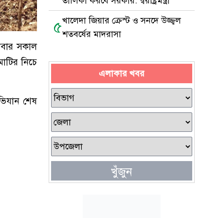
তালিকা করবে সরকার: স্বরাষ্ট্রমন্ত্রী
খালেদা জিয়ার ক্রেস্ট ও সনদে উজ্জ্বল
৫
শতবর্ষের মাদরাসা
গলবার সকাল
মাটির নিচে
এলাকার খবর
 অভিযান শেষ
খুঁজুন