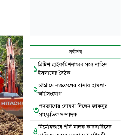
সর্বশেষ
ব্রিটিশ হাইকমিশনারের সঙ্গে নাহিদ
১
ইসলামের বৈঠক
চট্টগ্রামে নওফেলের বাসায় হামলা-
২
অগ্নিসংযোগ
পদত্যাগের ঘোষণা দিলেন জাকসুর
৩
সাংস্কৃতিক সম্পাদক
নির্মোহভাবে শীর্ষ মাদক কারবারিদের
৪