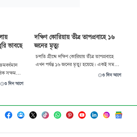
লায়
দক্ষিণ কোরিয়ায় তীব্র তাপপ্রবাহে ১৬
ুরি ভাবছে
জনের মৃত্যু
চলতি গ্রীষ্মে দক্ষিণ কোরিয়ায় তীব্র তাপপ্রবাহে
এখন পর্যন্ত ১৬ জনের মৃত্যু হয়েছে। একই সময়ে
্রমবর্ধমান
অতিরিক্ত গরমে অসুস্থ হয়েছে ২ হাজারেরও বেশি
রিক সক্ষমতা
৩ দিন আগে
মানুষ। মঙ্গলবার দেশটির স্বরাষ্ট্র মন্ত্রণালয়ের এক
 মন্তব্য
৩ দিন আগে
বিবৃতিতে এ তথ্য জানানো হয়। বিবৃতিতে বলা হয়,
নজিরো
গত ১৫ মে থেকে ২ আগস্ট পর্যন্ত দেশে ২ হাজার
ের বার্ষিক
২৫ জন মা
নি বলেন, ‘আগের