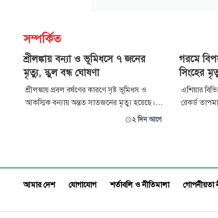
সম্পর্কিত
শ্রীলঙ্কায় বন্যা ও ভূমিধসে ৭ জনের
গরমে বিপর্
মৃত্যু, স্কুল বন্ধ ঘোষণা
সিংহের মৃত্
শ্রীলঙ্কায় প্রবল বর্ষণের কারণে সৃষ্ট ভূমিধস ও
এশিয়ার বিভি
আকস্মিক বন্যায় অন্তত সাতজনের মৃত্যু হয়েছে। এ
রেকর্ড তাপমাত
ঘটনায় আরো কয়েকজন আহত হয়েছে। পরিস্থিতি
কোরিয়া। এই
২ দিন আগে
বিবেচনায় দেশটির মধ্যাঞ্চলের পার্বত্য এলাকার
চিড়িয়াখানায
স্কুল বন্ধ ঘোষণা করা হয়েছে। মঙ্গলবার
গেছে। তাদের 
কাতারভিত্তিক সংবাদমাধ্যম আল-জাজিরার এক
অতিরিক্ত গরম
প্রতিবেদনে এ তথ্য জানানো হয়েছে
আমার দেশ
যোগাযোগ
শর্তাবলি ও নীতিমালা
গোপনীয়তা 