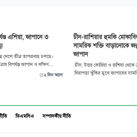
যস্ত এশিয়া, জাপানে ৩
চীন-রাশিয়ার হুমকি মোকাবি
যু
সামরিক শক্তি বাড়ানোকে জর
জাপান
ন্ন দেশে তীব্র তাপপ্রবাহ চলছে।
্রায় বিপর্যস্ত জাপান ও দক্ষিণ
চীন, উত্তর কোরিয়া ও রাশিয়া থেকে ক
 তীব্র গরমে টোকিওর একটি
নিরাপত্তা ঝুঁকির মুখে জাপানের সাম
২ দিন আগে
় এক সপ্তাহের মধ্যে তিনটি সিংহ মারা
আরও দ্রুত শক্তিশালী করা জরুরি বলে
মৃত্যুর কারণ হিসেবে প্রাথমিকভাবে
করেছেন দেশটির প্রতিরক্ষামন্ত্রী শি
ে সৃষ্ট শারীরিক চাপ বা ‘হিট
কোইজুমি। মঙ্গলবার প্রকাশিত জাপান
স্ট্রেস’কে সন্দেহ করা হচ্ছে। টোকি
প্রতিরক্ষা শ্বেতপত্রের ভূমিকায় তি
যেকোনো সময়ের তুলনায় আর
নীতি
ডিএমসিএ
সম্পাদকীয় নীতি