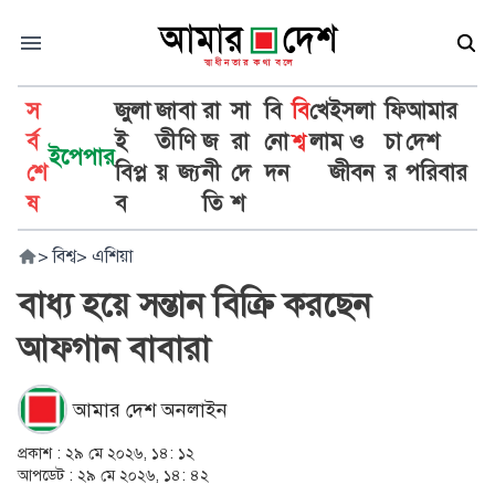
স
জুলা
জা
বা
রা
সা
বি
বি
খে
ইসলা
ফি
আমার
র্ব
ই
তী
ণি
জ
রা
নো
শ্ব
লা
ম ও
চা
দেশ
ইপেপার
শে
বিপ্ল
য়
জ্য
নী
দে
দন
জীবন
র
পরিবার
ষ
ব
তি
শ
>
বিশ্ব
>
এশিয়া
বাধ্য হয়ে সন্তান বিক্রি করছেন
আফগান বাবারা
আমার দেশ অনলাইন
প্রকাশ :
২৯ মে ২০২৬, ১৪: ১২
আপডেট :
২৯ মে ২০২৬, ১৪: ৪২