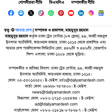
গোপনীয়তা নীতি
ডিএমসিএ
সম্পাদকীয় নীতি
স্বত্ব: ©️
আমার দেশ
| সম্পাদক ও প্রকাশক, মাহমুদুর রহমান
মাহমুদুর রহমান
কর্তৃক ঢাকা ট্রেড সেন্টার (৮ম ফ্লোর), ৯৯, কাজী নজরুল
ইসলাম অ্যাভিনিউ, কারওয়ান বাজার, ঢাকা-১২১৫ থেকে প্রকাশিত এবং
আমার দেশ পাবলিকেশন লিমিটেড প্রেস, ৪৪৬/সি ও ৪৪৬/ডি, তেজগাঁও
শিল্প এলাকা, ঢাকা-১২০৮ থেকে মুদ্রিত।
সম্পাদকীয় ও বাণিজ্য বিভাগ: ঢাকা ট্রেড সেন্টার, ৯৯, কাজী নজরুল
ইসলাম অ্যাভিনিউ, কারওয়ান বাজার, ঢাকা-১২১৫।
ফোন: ০২-৫৫০১২২৫০। ই-মেইল: info@dailyamardesh.com
বার্তা: ফোন: ০৯৬৬৬-৭৪৭৪০০। ই-মেইল:
news@dailyamardesh.com
বিজ্ঞাপন: ফোন: +৮৮০-১৭১৫-০২৫৪৩৪ । ই-মেইল:
ad@dailyamardesh.com
সার্কুলেশন: ফোন: +৮৮০-০১৮১৯-৮৭৮৬৮৭ । ই-মেইল: