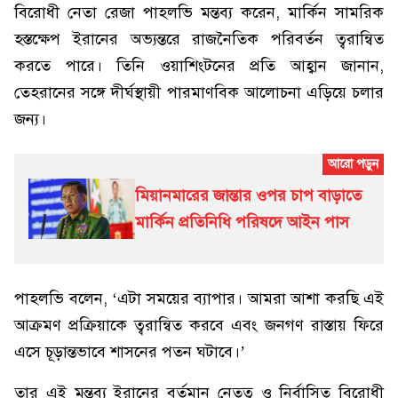
বিরোধী নেতা রেজা পাহলভি মন্তব্য করেন, মার্কিন সামরিক
হস্তক্ষেপ ইরানের অভ্যন্তরে রাজনৈতিক পরিবর্তন ত্বরান্বিত
করতে পারে। তিনি ওয়াশিংটনের প্রতি আহ্বান জানান,
তেহরানের সঙ্গে দীর্ঘস্থায়ী পারমাণবিক আলোচনা এড়িয়ে চলার
জন্য।
মিয়ানমারের জান্তার ওপর চাপ বাড়াতে
মার্কিন প্রতিনিধি পরিষদে আইন পাস
পাহলভি বলেন, ‘এটা সময়ের ব্যাপার। আমরা আশা করছি এই
আক্রমণ প্রক্রিয়াকে ত্বরান্বিত করবে এবং জনগণ রাস্তায় ফিরে
এসে চূড়ান্তভাবে শাসনের পতন ঘটাবে।’
তার এই মন্তব্য ইরানের বর্তমান নেতৃত্ব ও নির্বাসিত বিরোধী