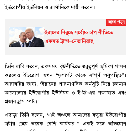
ইউরোপীয় ইউনিয়ন ও জার্মানিকে দায়ী করেন।
ইরানের বিরুদ্ধে সর্বোচ্চ চাপ নীতিতে
একমত ট্রাম্প–নেতানিয়াহু
তিনি দাবি করেন, একসময় কূটনীতিতে গুরুত্বপূর্ণ ভূমিকা পালন
করলেও ইউরোপ এখন “দৃশ্যপট থেকে সম্পূর্ণ অনুপস্থিত”।
আরাঘচির ভাষ্য, ‘ইরানের পারমাণবিক কর্মসূচি নিয়ে চলমান
আলোচনায় ইউরোপীয় ইউনিয়ন ও ই-থ্রি-এর পক্ষাঘাত এবং
প্রভাব হ্রাস স্পষ্ট।’
এছাড়া তিনি বলেন, ‘এই অঞ্চলে আমাদের বন্ধুরা ইউরোপীয়
ত্রয়ীর চেয়ে অনেক বেশি কার্যকর।” একই সঙ্গে অভিযোগ