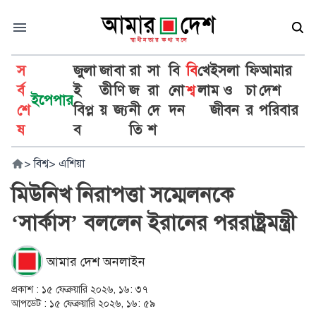
স
জুলা
জা
বা
রা
সা
বি
বি
খে
ইসলা
ফি
আমার
র্ব
ই
তী
ণি
জ
রা
নো
শ্ব
লা
ম ও
চা
দেশ
ইপেপার
শে
বিপ্ল
য়
জ্য
নী
দে
দন
জীবন
র
পরিবার
ষ
ব
তি
শ
>
বিশ্ব
>
এশিয়া
মিউনিখ নিরাপত্তা সম্মেলনকে
‘সার্কাস’ বললেন ইরানের পররাষ্ট্রমন্ত্রী
আমার দেশ অনলাইন
প্রকাশ :
১৫ ফেব্রুয়ারি ২০২৬, ১৬: ৩৭
আপডেট :
১৫ ফেব্রুয়ারি ২০২৬, ১৬: ৫৯