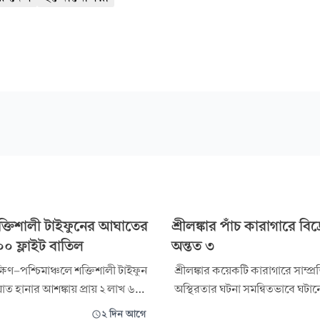
ক্তিশালী টাইফুনের আঘাতের
শ্রীলঙ্কার পাঁচ কারাগারে বি
০০ ফ্লাইট বাতিল
অন্তত ৩
ষিণ-পশ্চিমাঞ্চলে শক্তিশালী টাইফুন
শ্রীলঙ্কার কয়েকটি কারাগারে সাম্প্
ত হানার আশঙ্কায় প্রায় ২ লাখ ৬০
অস্থিরতার ঘটনা সমন্বিতভাবে ঘটা
্দাকে নিরাপদ স্থানে সরে যাওয়ার
সন্দেহ করছে দেশটির কর্তৃপক্ষ। এতে
২ দিন আগে