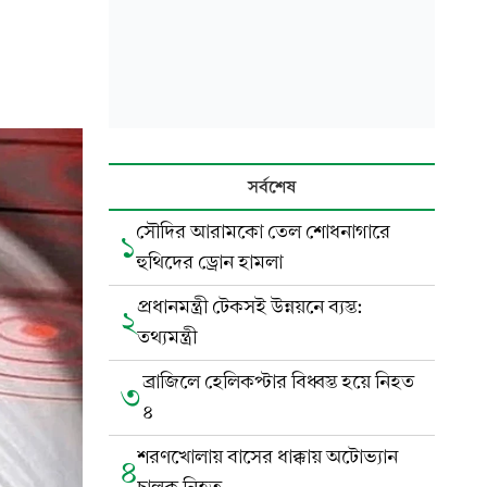
সর্বশেষ
সৌদির আরামকো তেল শোধনাগারে
১
হুথিদের ড্রোন হামলা
প্রধানমন্ত্রী টেকসই উন্নয়নে ব্যস্ত:
২
তথ্যমন্ত্রী
ব্রাজিলে হেলিকপ্টার বিধ্বস্ত হয়ে নিহত
৩
৪
শরণখোলায় বাসের ধাক্কায় অটোভ্যান
৪