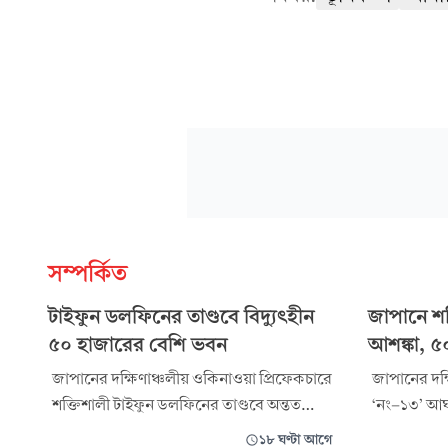
সম্পর্কিত
টাইফুন ডলফিনের তাণ্ডবে বিদ্যুৎহীন
জাপানে শ
৫০ হাজারের বেশি ভবন
আশঙ্কা, ৫
জাপানের দক্ষিণাঞ্চলীয় ওকিনাওয়া প্রিফেকচারে
জাপানের দক্
শক্তিশালী টাইফুন ডলফিনের তাণ্ডবে অন্তত
‘নং-১৩’ আঘা
ছয়জন আহত হয়েছেন। ঝড়ের প্রভাবে দেশটির
হাজার বাসিন
১৮ ঘণ্টা আগে