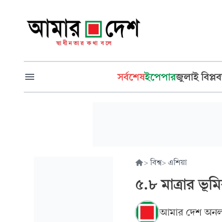
সর্বশেষ
ইপেপার
জুলাই বিপ্লব
>
বিশ্ব
>
এশিয়া
৫.৮ মাত্রার ভূ
আমার দেশ অনল