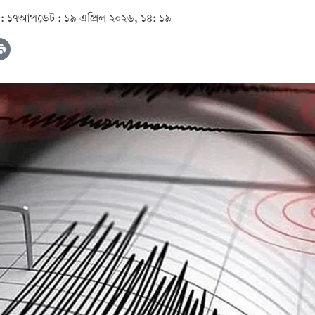
: ১৭
আপডেট :
১৯ এপ্রিল ২০২৬, ১৪: ১৯