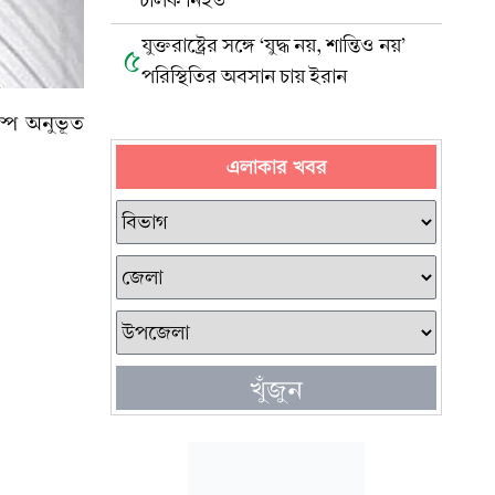
চালক নিহত
যুক্তরাষ্ট্রের সঙ্গে ‘যুদ্ধ নয়, শান্তিও নয়’
৫
পরিস্থিতির অবসান চায় ইরান
ম্প অনুভূত
এলাকার খবর
খুঁজুন