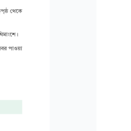
পৃষ্ঠ থেকে
াঘিমাংশে।
খবর পাওয়া