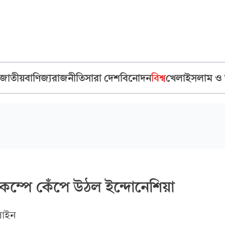
জাতীয়
বাণিজ্য
রাজনীতি
সারা দেশ
বিনোদন
বিশ্ব
খেলা
ইসলাম ও
মিকম্পে কেঁপে উঠল ইন্দোনেশিয়া
াইন