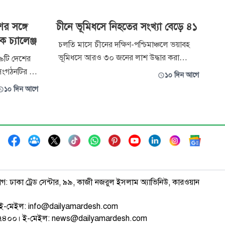
র সঙ্গে
চীনে ভূমিধসে নিহতের সংখ্যা বেড়ে ৪১
ে চ্যালেঞ্জ
চলতি মাসে চীনের দক্ষিণ-পশ্চিমাঞ্চলে ভয়াবহ
ভূমিধসে আরও ৩০ জনের লাশ উদ্ধার করা
 ২৯টি দেশের
হয়েছে। এর ফলে এ ঘটনায় মৃত বেড়ে ৪১ জনে
 সংগঠনটির নাম
১০ দিন আগে
দাঁড়িয়েছে। দেশটির কর্তৃপক্ষ এ তথ্য জানিয়েছে ।
ন্স কোঅপারেশন
১০ দিন আগে
গত ১৭ জুলাই চীনের চংকিং পৌরসভার পেংশুই
রতি এই
কাউন্টিতে এ ভূমিধসের ঘটনা ঘটে। পাহাড়ধসের
ীনের
ফলে পাহাড়ের পাদদেশ ও নদীতীর
াড়ছে—এর জেরে
াগ: ঢাকা ট্রেড সেন্টার, ৯৯, কাজী নজরুল ইসলাম অ্যাভিনিউ, কারওয়ান
ই-মেইল: info@dailyamardesh.com
৭৪৭৪০০। ই-মেইল: news@dailyamardesh.com