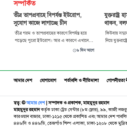
সম্পর্কিত
তীব্র তাপপ্রবাহে বিপর্যস্ত ইউরোপ,
যুক্তরাষ্ট
সুযোগ কাজে লাগাচ্ছে চীন
থাকব, বল
তীব্র গরম ও তাপপ্রবাহের কারণে বিপর্যস্ত হয়ে
কিউবায় সম্ভ
পড়েছে পুরো ইউরোপ। আর এ কারণে এখানে
নিয়ে যুক্তরাষ্
এয়ার কন্ডিশনারেরও চাহিদা ব্যাপকভাবে
দেখছে—এমন 
৬ দিন আগে
বেড়েছে। এই সুযোগ কাজে লাগাতে চীনের বড়
সামরিক হুমক
বড় হোম অ্যাপ্লায়েন্স কোম্পানিগুলো প্রচলিত
আহ্বান জানিয়
সমুদ্রপথের পরিবর্তে চীন-ইউরোপ মালবাহী
মন্ত্রণালয়ের
ট্রেনকে প্রধান পরিবহন মাধ্যম হিসেবে ব্যবহার
পুরো বিষয়ট
আমার দেশ
যোগাযোগ
শর্তাবলি ও নীতিমালা
গোপনীয়তা 
করছে।
স্বত্ব: ©️
আমার দেশ
| সম্পাদক ও প্রকাশক, মাহমুদুর রহমান
মাহমুদুর রহমান
কর্তৃক ঢাকা ট্রেড সেন্টার (৮ম ফ্লোর), ৯৯, কাজী নজ
কারওয়ান বাজার, ঢাকা-১২১৫ থেকে প্রকাশিত এবং আমার দেশ পাবলিক
৪৪৬/সি ও ৪৪৬/ডি, তেজগাঁও শিল্প এলাকা, ঢাকা-১২০৮ থেকে মুদ্রি