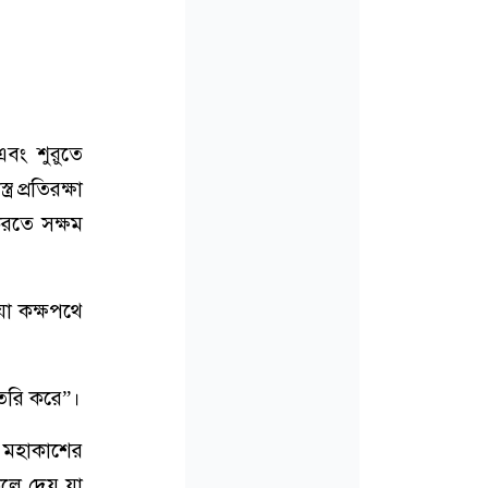
বং শুরুতে
প্রতিরক্ষা
 করতে সক্ষম
যা কক্ষপথে
তৈরি করে”।
 মহাকাশের
েলে দেয় যা