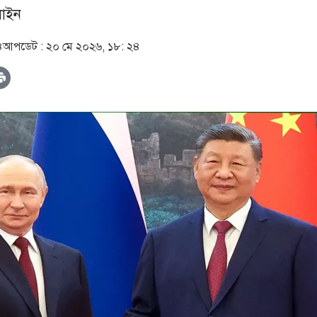
াইন
৪
আপডেট :
২০ মে ২০২৬, ১৮: ২৪