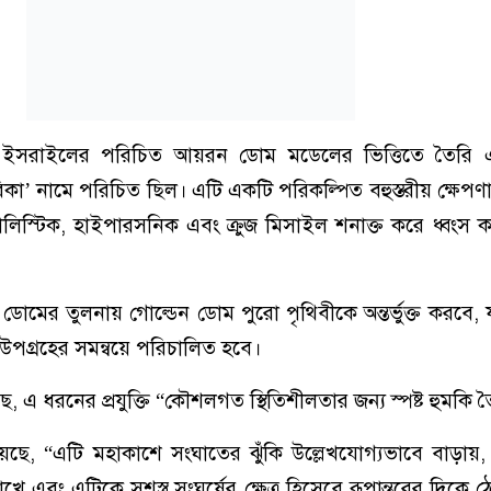
াটি ইসরাইলের পরিচিত আয়রন ডোম মডেলের ভিত্তিতে তৈরি এ
নামে পরিচিত ছিল। এটি একটি পরিকল্পিত বহুস্তরীয় ক্ষেপণাস্ত্র 
র ব্যালিস্টিক, হাইপারসনিক এবং ক্রুজ মিসাইল শনাক্ত করে ধ্বংস
ের তুলনায় গোল্ডেন ডোম পুরো পৃথিবীকে অন্তর্ভুক্ত করবে, 
উপগ্রহের সমন্বয়ে পরিচালিত হবে।
, এ ধরনের প্রযুক্তি “কৌশলগত স্থিতিশীলতার জন্য স্পষ্ট হুমকি 
ছে, “এটি মহাকাশে সংঘাতের ঝুঁকি উল্লেখযোগ্যভাবে বাড়ায়,
এবং এটিকে সশস্ত্র সংঘর্ষের ক্ষেত্র হিসেবে রূপান্তরের দিকে ঠ