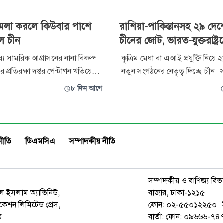
্র হামলা করলে কিউবার পাশে
রাশিয়া-পাকিস্তানসহ ২৯ দেশে
ল চীন
চীনের জোট, ভারত-যুক্তরাষ্ট্রক
াব্য সামরিক আগ্রাসনের নানা বিকল্প
কৃত্রিম মেধা বা এআই প্রযুক্তি নিয়ে
ট্রের প্রতিরক্ষা দপ্তর পেন্টাগন খতিয়ে
নতুন সংগঠনের নেতৃত্ব দিচ্ছে চীন।
সংবাদের পর ওয়াশিংটনকে
‘ওয়ার্ল্ড আর্টিফিশিয়াল ইন্টেলিজে
৮ দিন আগে
ি ও একতরফা নিষেধাজ্ঞা বন্ধের
অর্গানাইজ়েশন’ বা ওয়াইকো। সম্প্
েছে চীন। শুক্রবার চীনের পররাষ্ট্র
জোটের আনুষ্ঠানিক ঘোষণা করেন চ
 মুখপাত্র মাও নিং জানান, বেইজিং
প্রেসিডেন্ট শি জিনপিং। জল্পনা ব
ি নজরদারিতে রে
চীন ও যুক্তরাষ্ট্রের মধ্যে দ্বি
নীতি
ডিএমসিএ
সম্পাদকীয় নীতি
সম্পাদকীয় ও বাণিজ্য বিভ
রুল ইসলাম অ্যাভিনিউ,
বাজার, ঢাকা-১২১৫।
েশন লিমিটেড প্রেস,
ফোন: ০২-৫৫০১২২৫০। 
ত।
বার্তা: ফোন: ০৯৬৬৬-