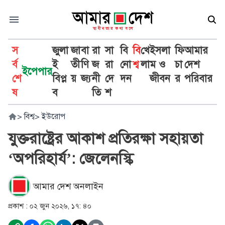
স
জুলা
জা
বা
রা
সা
বি
বি
খে
ইসলা
ফি
আমার
র্ব
ই
তী
ণি
জ
রা
নো
শ্ব
লা
ম ও
চা
দেশ
ইপেপার
শে
বিপ্ল
য়
জ্য
নী
দে
দন
জীবন
র
পরিবার
ষ
ব
তি
শ
>
বিশ্ব
>
ইউরোপ
যুক্তরাষ্ট্রের আকাশ প্রতিরক্ষা সহায়তা
‘অপরিহার্য’: জেলেনস্কি
আমার দেশ অনলাইন
প্রকাশ :
০২ জুন ২০২৬, ১৭: ৪০