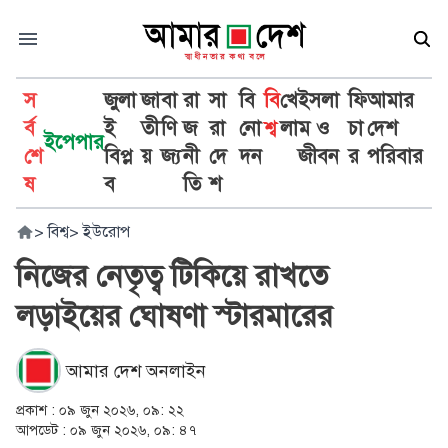
স
জুলা
জা
বা
রা
সা
বি
বি
খে
ইসলা
ফি
আমার
র্ব
ই
তী
ণি
জ
রা
নো
শ্ব
লা
ম ও
চা
দেশ
ইপেপার
শে
বিপ্ল
য়
জ্য
নী
দে
দন
জীবন
র
পরিবার
ষ
ব
তি
শ
>
বিশ্ব
>
ইউরোপ
নিজের নেতৃত্ব টিকিয়ে রাখতে
লড়াইয়ের ঘোষণা স্টারমারের
আমার দেশ অনলাইন
প্রকাশ :
০৯ জুন ২০২৬, ০৯: ২২
আপডেট :
০৯ জুন ২০২৬, ০৯: ৪৭