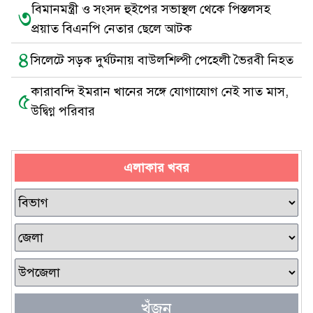
বিমানমন্ত্রী ও সংসদ হুইপের সভাস্থল থেকে পিস্তলসহ
৩
প্রয়াত বিএনপি নেতার ছেলে আটক
৪
সিলেটে সড়ক দুর্ঘটনায় বাউলশিল্পী পেহেলী ভৈরবী নিহত
কারাবন্দি ইমরান খানের সঙ্গে যোগাযোগ নেই সাত মাস,
৫
উদ্বিগ্ন পরিবার
এলাকার খবর
খুঁজুন