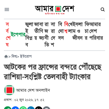
স
জুলা
জা
বা
রা
সা
বি
বি
খে
ইসলা
ফি
আমার
র্ব
ই
তী
ণি
জ
রা
নো
শ্ব
লা
ম ও
চা
দেশ
ইপেপার
শে
বিপ্ল
য়
জ্য
নী
দে
দন
জীবন
র
পরিবার
ষ
ব
তি
শ
>
বিশ্ব
>
ইউরোপ
আটকের পর ফ্রান্সের বন্দরে পৌঁছেছে
রাশিয়া-সংশ্লিষ্ট তেলবাহী ট্যাংকার
আমার দেশ অনলাইন
প্রকাশ :
০২ জুন ২০২৬, ১৭: ৫২