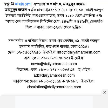
স্বত্ব: ©️
আমার দেশ
| সম্পাদক ও প্রকাশক, মাহমুদুর রহমান
মাহমুদুর রহমান
কর্তৃক ঢাকা ট্রেড সেন্টার (৮ম ফ্লোর), ৯৯, কাজী নজরুল
ইসলাম অ্যাভিনিউ, কারওয়ান বাজার, ঢাকা-১২১৫ থেকে প্রকাশিত এবং
আমার দেশ পাবলিকেশন লিমিটেড প্রেস, ৪৪৬/সি ও ৪৪৬/ডি, তেজগাঁও
শিল্প এলাকা, ঢাকা-১২০৮ থেকে মুদ্রিত।
সম্পাদকীয় ও বাণিজ্য বিভাগ: ঢাকা ট্রেড সেন্টার, ৯৯, কাজী নজরুল
ইসলাম অ্যাভিনিউ, কারওয়ান বাজার, ঢাকা-১২১৫।
ফোন: ০২-৫৫০১২২৫০। ই-মেইল: info@dailyamardesh.com
বার্তা: ফোন: ০৯৬৬৬-৭৪৭৪০০। ই-মেইল:
news@dailyamardesh.com
বিজ্ঞাপন: ফোন: +৮৮০-১৭১৫-০২৫৪৩৪ । ই-মেইল:
ad@dailyamardesh.com
সার্কুলেশন: ফোন: +৮৮০-০১৮১৯-৮৭৮৬৮৭ । ই-মেইল:
circulation@dailyamardesh.com
ওয়েব মেইল
কনভার্টার
আর্কাইভ
বিজ্ঞাপন
সাইটম্যাপ