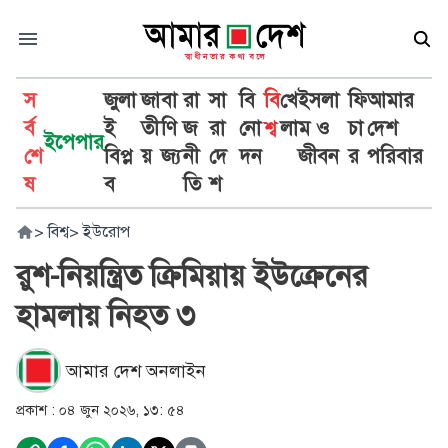
স
জুলা
জা
বা
রা
সা
বি
বি
খে
ইসলা
ফি
আমার
র্ব
ই
তী
ণি
জ
রা
নো
শ্ব
লা
ম ও
চা
দেশ
ইপেপার
শে
বিপ্ল
য়
জ্য
নী
দে
দন
জীবন
র
পরিবার
ষ
ব
তি
শ
>
বিশ্ব
>
ইউরোপ
রুশ-নিয়ন্ত্রিত ক্রিমিয়ায় ইউক্রেনের
হামলায় নিহত ৩
আমার দেশ অনলাইন
প্রকাশ :
০৪ জুন ২০২৬, ১৩: ৫৪