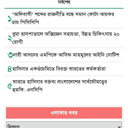
সর্বশেষ
‘আদিবাসী’ শব্দের রাজনীতি বন্ধে সমান কোটা-আয়কর
১
চায় পিসিসিপি
রুমা হাসপাতালে অক্সিজেন সহায়তা, উন্নত চিকিৎসায় ২০
২
রোগী
৩
নারী আসনের এমপিকে আসিফ মাহমুদের আইনি নোটিশ
৪
হাসিনার একগুঁয়েমিতে বিরক্ত ভারতের কর্মকর্তারা
ভারতে হাসিনার বক্তব্য বাংলাদেশের সার্বভৌমত্বের
৫
হুমকি: এনসিপি
এলাকার খবর