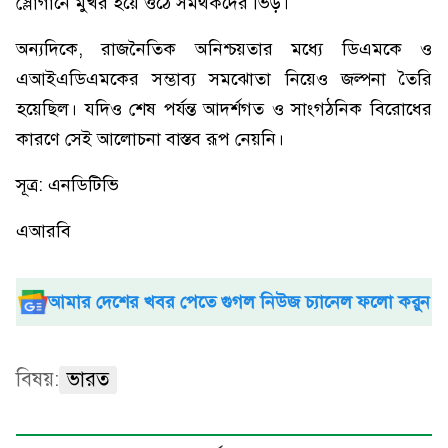
স্লোগানে মুখর হয়ে ওঠে সমর্থকদের ভিড়।
অন্যদিকে, রাজনৈতিক অনিশ্চয়তার মধ্যে ডিএমকে ও
এআইএডিএমকের সম্ভাব্য সমঝোতা নিয়েও জল্পনা তৈরি
হয়েছিল। যদিও শেষ পর্যন্ত আদর্শগত ও সাংগঠনিক বিরোধের
কারণে সেই আলোচনা বাস্তব রূপ নেয়নি।
সূত্র: এনডিটিভি
এআরবি
আমার দেশের খবর পেতে গুগল নিউজ চ্যানেল ফলো করুন
বিষয়:
ভারত