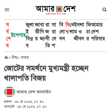
স
জুলা
জা
বা
রা
সা
বি
বি
খে
ইসলা
ফি
আমার
র্ব
ই
তী
ণি
জ
রা
নো
শ্ব
লা
ম ও
চা
দেশ
ইপেপার
শে
বিপ্ল
য়
জ্য
নী
দে
দন
জীবন
র
পরিবার
ষ
ব
তি
শ
>
বিশ্ব
>
ভারত
জোটের সমর্থনে মুখ্যমন্ত্রী হচ্ছেন
থালাপতি বিজয়
আমার দেশ অনলাইন
প্রকাশ :
০৮ মে ২০২৬, ১৭: ৪০
আপডেট :
০৮ মে ২০২৬, ১৭: ৫০