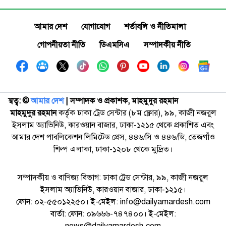
আমার দেশ
যোগাযোগ
শর্তাবলি ও নীতিমালা
গোপনীয়তা নীতি
ডিএমসিএ
সম্পাদকীয় নীতি
স্বত্ব: ©️
আমার দেশ
| সম্পাদক ও প্রকাশক, মাহমুদুর রহমান
মাহমুদুর রহমান
কর্তৃক ঢাকা ট্রেড সেন্টার (৮ম ফ্লোর), ৯৯, কাজী নজরুল
ইসলাম অ্যাভিনিউ, কারওয়ান বাজার, ঢাকা-১২১৫ থেকে প্রকাশিত এবং
আমার দেশ পাবলিকেশন লিমিটেড প্রেস, ৪৪৬/সি ও ৪৪৬/ডি, তেজগাঁও
শিল্প এলাকা, ঢাকা-১২০৮ থেকে মুদ্রিত।
সম্পাদকীয় ও বাণিজ্য বিভাগ: ঢাকা ট্রেড সেন্টার, ৯৯, কাজী নজরুল
ইসলাম অ্যাভিনিউ, কারওয়ান বাজার, ঢাকা-১২১৫।
ফোন: ০২-৫৫০১২২৫০। ই-মেইল: info@dailyamardesh.com
বার্তা: ফোন: ০৯৬৬৬-৭৪৭৪০০। ই-মেইল:
news@dailyamardesh.com