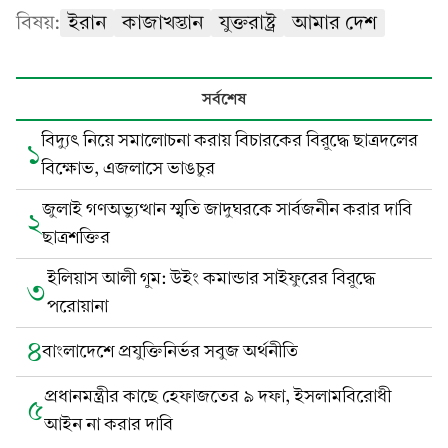
বিষয়:
ইরান
কাজাখস্তান
যুক্তরাষ্ট্র
আমার দেশ
সর্বশেষ
বিদ্যুৎ নিয়ে সমালোচনা করায় বিচারকের বিরুদ্ধে ছাত্রদলের
১
বিক্ষোভ, এজলাসে ভাঙচুর
জুলাই গণঅভ্যুত্থান স্মৃতি জাদুঘরকে সার্বজনীন করার দাবি
২
ছাত্রশক্তির
ইলিয়াস আলী গুম: উইং কমান্ডার সাইফুরের বিরুদ্ধে
৩
পরোয়ানা
৪
বাংলাদেশে প্রযুক্তিনির্ভর সবুজ অর্থনীতি
প্রধানমন্ত্রীর কাছে হেফাজতের ৯ দফা, ইসলামবিরোধী
৫
আইন না করার দাবি