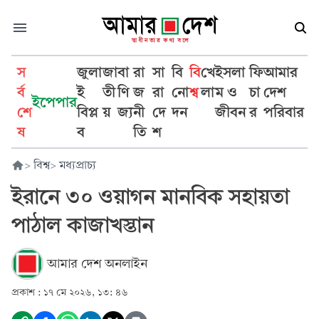
স
জুলা
জা
বা
রা
সা
বি
বি
খে
ইসলা
ফি
আমার
র্ব
ই
তী
ণি
জ
রা
নো
শ্ব
লা
ম ও
চা
দেশ
ইপেপার
শে
বিপ্ল
য়
জ্য
নী
দে
দন
জীবন
র
পরিবার
ষ
ব
তি
শ
>
বিশ্ব
>
মধ্যপ্রাচ্য
ইরানে ৩০ ওয়াগন মানবিক সহায়তা
পাঠাল কাজাখস্তান
আমার দেশ অনলাইন
প্রকাশ :
১৭ মে ২০২৬, ১৩: ৪৬