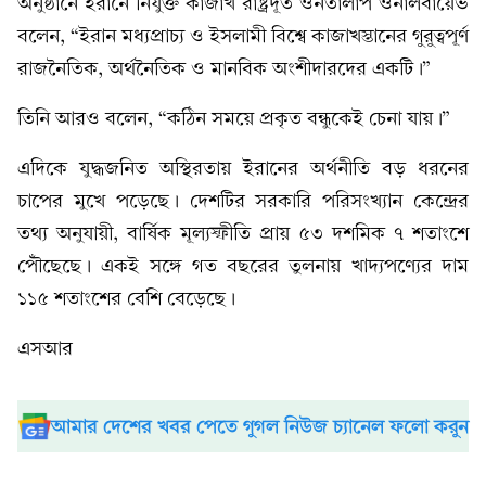
অনুষ্ঠানে ইরানে নিযুক্ত কাজাখ রাষ্ট্রদূত ওনতালাপ ওনালবায়েভ
বলেন, “ইরান মধ্যপ্রাচ্য ও ইসলামী বিশ্বে কাজাখস্তানের গুরুত্বপূর্ণ
রাজনৈতিক, অর্থনৈতিক ও মানবিক অংশীদারদের একটি।”
তিনি আরও বলেন, “কঠিন সময়ে প্রকৃত বন্ধুকেই চেনা যায়।”
এদিকে যুদ্ধজনিত অস্থিরতায় ইরানের অর্থনীতি বড় ধরনের
চাপের মুখে পড়েছে। দেশটির সরকারি পরিসংখ্যান কেন্দ্রের
তথ্য অনুযায়ী, বার্ষিক মূল্যস্ফীতি প্রায় ৫৩ দশমিক ৭ শতাংশে
পৌঁছেছে। একই সঙ্গে গত বছরের তুলনায় খাদ্যপণ্যের দাম
১১৫ শতাংশের বেশি বেড়েছে।
এসআর
আমার দেশের খবর পেতে গুগল নিউজ চ্যানেল ফলো করুন