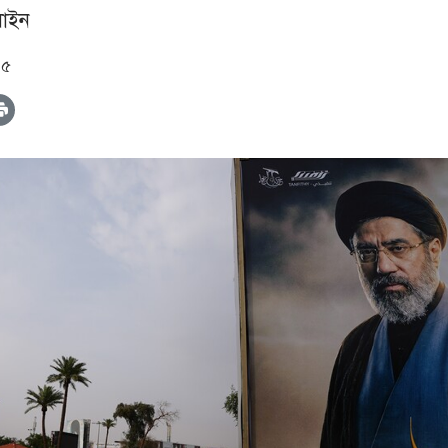
াইন
৪৫