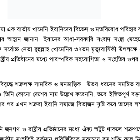
েওয়া এক বার্তায় খামেনি ইরানিদের বিভেদ ও মতবিরোধ পরিহার
করার আহ্বান জানান। ইরানের আধা-সরকারি সংবাদ সংস্থা মেহ
র্বোচ্চ নেতা রুহুল্লাহ খোমেনির ৩৭তম মৃত্যুবার্ষিকী উপলক্ষ
্ট্রীয় প্রতিষ্ঠানের মধ্যে পারস্পরিক সহযোগিতা ও সংহতির ওপর গ
ুদ্ধে শত্রুপক্ষ সামরিক ও মনস্তাত্ত্বিক—উভয় ধরনের সমন্বিত বা
দিও তিনি কোনো দেশের নাম উল্লেখ করেননি, তবে ইঙ্গিতপূর্ণ বক্ত
হওয়ার পর এখন শত্রুরা ইরানি সমাজে বিভাজন সৃষ্টি করে তাদের লক্
নগণ ও রাষ্ট্রীয় প্রতিষ্ঠানের মধ্যে ঐক্য অটুট থাকলে শত্রুপ
 জাতীয় সংহতিই বর্তমান পরিস্থিতিতে সবচেয়ে বড় শক্তি বলে উ