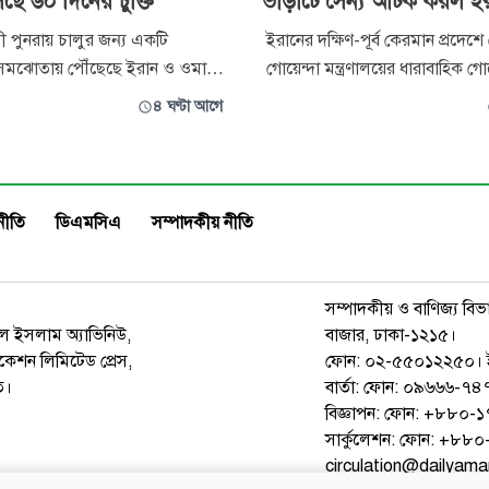
ে ৬০ দিনের চুক্তি
ভাড়াটে সৈন্য আটক করল ই
ী পুনরায় চালুর জন্য একটি
ইরানের দক্ষিণ-পূর্ব কেরমান প্রদেশে
মঝোতায় পৌঁছেছে ইরান ও ওমান।
গোয়েন্দা মন্ত্রণালয়ের ধারাবাহিক গোয
 আল আরাবিয়া ইংলিশকে দেওয়া তথ্য
অভিযানে জায়নবাদী ইসরাইলি গুপ্তচর
৪ ঘণ্টা আগে
বিষয়ে কয়েক দিনের মধ্যেই ঘোষণা
মোসাদের সঙ্গে যুক্ত থাকার অভিয
তবে, তেহরান ও মাস্কাটের মধ্যে
গ্রেপ্তার করেছে। মন্ত্রণালয় এক বিবৃতিতে
্তির জন্য এখনও ইরানের সর্বোচ্চ
জানিয়েছে, সামরিক ও প্রতিরক্ষা ক্ষেত
পত্তা পরিষদের অনুমোদন প্রয়োজন
সংবেদনশীল এবং গোপনীয় কেন্দ্রগ
নীতি
ডিএমসিএ
সম্পাদকীয় নীতি
সম্পাদকীয় ও বাণিজ্য বিভ
রুল ইসলাম অ্যাভিনিউ,
বাজার, ঢাকা-১২১৫।
েশন লিমিটেড প্রেস,
ফোন: ০২-৫৫০১২২৫০। 
ত।
বার্তা: ফোন: ০৯৬৬৬-
বিজ্ঞাপন: ফোন: +৮৮০
সার্কুলেশন: ফোন: +৮
circulation@dailyam