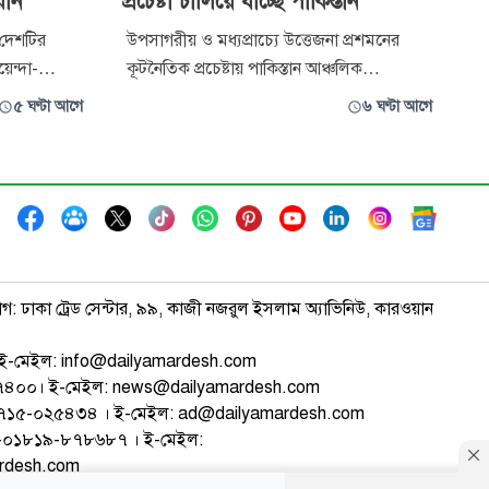
রান
প্রচেষ্টা চালিয়ে যাচ্ছে পাকিস্তান
 দেশটির
উপসাগরীয় ও মধ্যপ্রাচ্যে উত্তেজনা প্রশমনের
়েন্দা-
কূটনৈতিক প্রচেষ্টায় পাকিস্তান আঞ্চলিক
 সংস্থা
অংশীদারদের সঙ্গে সক্রিয়ভাবে কূটনৈতিক
৫ ঘণ্টা আগে
৬ ঘণ্টা আগে
োগে ২১ জনকে
তৎপরতা চালিয়ে যাচ্ছে পাকিস্তান। বৃহস্পতিবার
ইসলামাবাদে সাপ্তাহিক ব্রিফিংয়ে এ কথা
্রের
জানিয়েছেন দেশটির পররাষ্ট্র মন্ত্রণালয়ের মুখপাত্র
ুলো থেকে
তাহির আন্দ্রাবি। তিনি বলেন, ‘পাকিস্
াগ: ঢাকা ট্রেড সেন্টার, ৯৯, কাজী নজরুল ইসলাম অ্যাভিনিউ, কারওয়ান
ই-মেইল: info@dailyamardesh.com
৭৪৭৪০০। ই-মেইল: news@dailyamardesh.com
-১৭১৫-০২৫৪৩৪ । ই-মেইল: ad@dailyamardesh.com
৮০-০১৮১৯-৮৭৮৬৮৭ । ই-মেইল:
ardesh.com