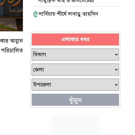
সামুদ্রিক মাছ ও জীববৈচিত্র্য
৫
সার্বিয়ায় শীর্ষে দাবাড়ু তাহসিন
এলাকার খবর
াকার আহ্বান
ে পরিচালিত
খুঁজুন