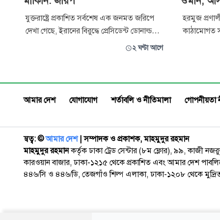
মার্কিনি: জরিপ
ওমান, আসছ
যুক্তরাষ্ট্রে প্রকাশিত সর্বশেষ এক জনমত জরিপে
হরমুজ প্রণাল
দেখা গেছে, ইরানের বিরুদ্ধে প্রেসিডেন্ট ডোনাল্ড
কাঠামোগত স
ট্রাম্পের যুদ্ধের সিদ্ধান্তের বিরোধিতা করছেন
বৃহস্পতিবার
২ ঘণ্টা আগে
অধিকাংশ মার্কিন নাগরিক। জরিপটি সাম্প্রতিক
অনুযায়ী, এ 
সময়ে গড়ে ওঠা একটি ধারাবাহিক প্রবণতাকেই
আসতে পারে। 
আরও স্পষ্ট করেছে। খবর আলজাজিরার। উল্লেখ্য,
হওয়া এই চুক
রিপাবলিকান পরিচয় দেওয়া
জাতীয় নিরা
আমার দেশ
যোগাযোগ
শর্তাবলি ও নীতিমালা
গোপনীয়তা 
স্বত্ব: ©️
আমার দেশ
| সম্পাদক ও প্রকাশক, মাহমুদুর রহমান
মাহমুদুর রহমান
কর্তৃক ঢাকা ট্রেড সেন্টার (৮ম ফ্লোর), ৯৯, কাজী নজ
কারওয়ান বাজার, ঢাকা-১২১৫ থেকে প্রকাশিত এবং আমার দেশ পাবলিক
৪৪৬/সি ও ৪৪৬/ডি, তেজগাঁও শিল্প এলাকা, ঢাকা-১২০৮ থেকে মুদ্রি