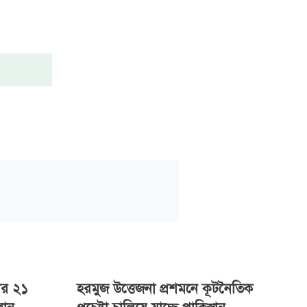
ের ২১
হরমুজ উত্তেজনা প্রশমনে কূটনৈতিক