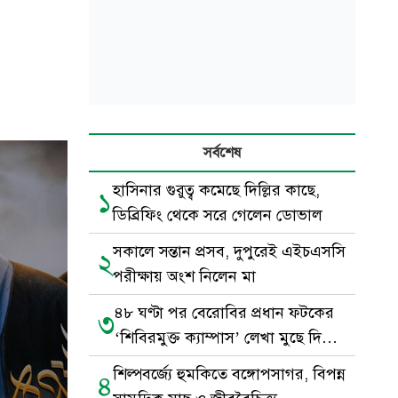
সর্বশেষ
হাসিনার গুরুত্ব কমেছে দিল্লির কাছে,
১
ডিব্রিফিং থেকে সরে গেলেন ডোভাল
সকালে সন্তান প্রসব, দুপুরেই এইচএসসি
২
পরীক্ষায় অংশ নিলেন মা
৪৮ ঘণ্টা পর বেরোবির প্রধান ফটকের
৩
‘শিবিরমুক্ত ক্যাম্পাস’ লেখা মুছে দিল
ছাত্রদল
শিল্পবর্জ্যে হুমকিতে বঙ্গোপসাগর, বিপন্ন
৪