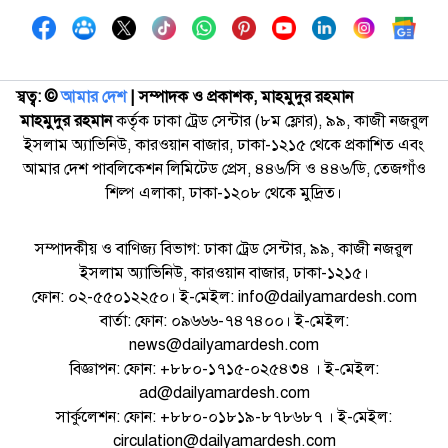
স্বত্ব: ©️
আমার দেশ
| সম্পাদক ও প্রকাশক, মাহমুদুর রহমান
মাহমুদুর রহমান
কর্তৃক ঢাকা ট্রেড সেন্টার (৮ম ফ্লোর), ৯৯, কাজী নজরুল
ইসলাম অ্যাভিনিউ, কারওয়ান বাজার, ঢাকা-১২১৫ থেকে প্রকাশিত এবং
আমার দেশ পাবলিকেশন লিমিটেড প্রেস, ৪৪৬/সি ও ৪৪৬/ডি, তেজগাঁও
শিল্প এলাকা, ঢাকা-১২০৮ থেকে মুদ্রিত।
সম্পাদকীয় ও বাণিজ্য বিভাগ: ঢাকা ট্রেড সেন্টার, ৯৯, কাজী নজরুল
ইসলাম অ্যাভিনিউ, কারওয়ান বাজার, ঢাকা-১২১৫।
ফোন: ০২-৫৫০১২২৫০। ই-মেইল: info@dailyamardesh.com
বার্তা: ফোন: ০৯৬৬৬-৭৪৭৪০০। ই-মেইল:
news@dailyamardesh.com
বিজ্ঞাপন: ফোন: +৮৮০-১৭১৫-০২৫৪৩৪ । ই-মেইল:
ad@dailyamardesh.com
সার্কুলেশন: ফোন: +৮৮০-০১৮১৯-৮৭৮৬৮৭ । ই-মেইল:
circulation@dailyamardesh.com