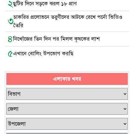
২
ছুটির দিনে সড়কে ঝরল ১৮ প্রাণ
চাকরির প্রলোভনে তরুণীদের আটকে রেখে পর্নো ভিডিও
৩
তৈরি
৪
নিখোঁজের তিন দিন পর মিলল কৃষকের লাশ
৫
এখানে বোলিং উপভোগ করছি
এলাকার খবর