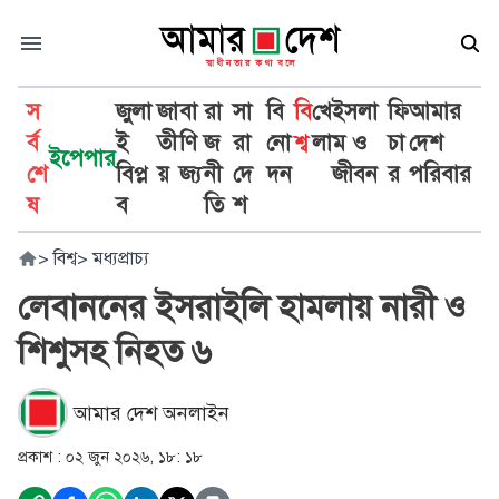
স
জুলা
জা
বা
রা
সা
বি
বি
খে
ইসলা
ফি
আমার
র্ব
ই
তী
ণি
জ
রা
নো
শ্ব
লা
ম ও
চা
দেশ
ইপেপার
শে
বিপ্ল
য়
জ্য
নী
দে
দন
জীবন
র
পরিবার
ষ
ব
তি
শ
>
বিশ্ব
>
মধ্যপ্রাচ্য
লেবাননের ইসরাইলি হামলায় নারী ও
শিশুসহ নিহত ৬
আমার দেশ অনলাইন
প্রকাশ :
০২ জুন ২০২৬, ১৮: ১৮