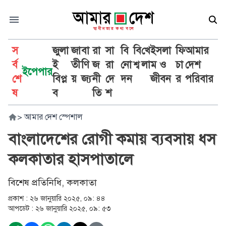
স
জুলা
জা
বা
রা
সা
বি
বি
খে
ইসলা
ফি
আমার
র্ব
ই
তী
ণি
জ
রা
নো
শ্ব
লা
ম ও
চা
দেশ
ইপেপার
শে
বিপ্ল
য়
জ্য
নী
দে
দন
জীবন
র
পরিবার
ষ
ব
তি
শ
>
আমার দেশ স্পেশাল
বাংলাদেশের রোগী কমায় ব্যবসায় ধস
কলকাতার হাসপাতালে
বিশেষ প্রতিনিধি, কলকাতা
প্রকাশ :
২৬ জানুয়ারি ২০২৫, ০৯: ৪৪
আপডেট :
২৬ জানুয়ারি ২০২৫, ০৯: ৫৩