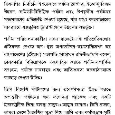
বিএনপির নির্বাচনি ইশতেহারে পর্যটন ক্লাস্টার, ইকো-ট্যুরিজম
উন্নয়ন, কমিউনিটিভিত্তিক পর্যটন এবং উপকূলীয় পর্যটনের
সম্প্রসারণের প্রতিশ্রুতি দেওয়া হয়েছে, যার মধ্যে কক্সবাজারের
সাবরাংয়ে এক্সক্লুসিভ ট্যুরিস্ট জোন উন্নয়নও অন্তর্ভুক্ত।
পর্যটন পরিচালনাকারীরা এখন বাজেটে এই প্রতিশ্রুতিগুলোর
প্রতিফলন দেখতে চান। ট্যুর অপারেটরস অ্যাসোসিয়েশন অব
বাংলাদেশের (টোয়াব) সভাপতি মোহাম্মদ রফিউজ্জামান বলেন,
বেসরকারি বিনিয়োগকে উৎসাহিত করতে পর্যটন-সম্পর্কিত
সরঞ্জাম, পর্যটক যানবাহন এবং আতিথেয়তা অবকাঠামোতে
করছাড় দেওয়া উচিত।
তিনি বিদেশি পর্যটকদের জন্য প্রবেশগম্যতা উন্নত করতে
অভ্যন্তরীণ পর্যটনের জন্য প্রণোদনা প্যাকেজ এবং একটি
ইলেকট্রনিক ভিসা ব্যবস্থা চালুরও আহ্বান জানান। তিনি বলেন,
আমরা দেশে বৈদেশিক মুদ্রা নিয়ে আসি এবং কর্মসংস্থান সৃষ্টি