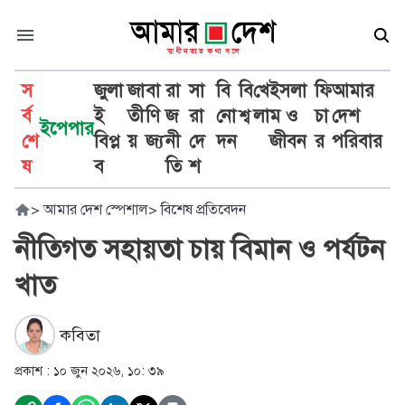
স
জুলা
জা
বা
রা
সা
বি
বি
খে
ইসলা
ফি
আমার
র্ব
ই
তী
ণি
জ
রা
নো
শ্ব
লা
ম ও
চা
দেশ
ইপেপার
শে
বিপ্ল
য়
জ্য
নী
দে
দন
জীবন
র
পরিবার
ষ
ব
তি
শ
>
আমার দেশ স্পেশাল
>
বিশেষ প্রতিবেদন
নীতিগত সহায়তা চায় বিমান ও পর্যটন
খাত
কবিতা
প্রকাশ :
১০ জুন ২০২৬, ১০: ৩৯