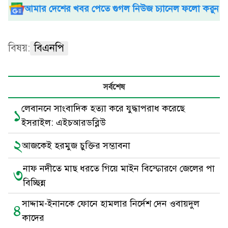
আমার দেশের খবর পেতে গুগল নিউজ চ্যানেল ফলো করুন
বিষয়:
বিএনপি
সর্বশেষ
লেবাননে সাংবাদিক হত্যা করে যুদ্ধাপরাধ করেছে
১
ইসরাইল: এইচআরডব্লিউ
২
আজকেই হরমুজ চুক্তির সম্ভাবনা
নাফ নদীতে মাছ ধরতে গিয়ে মাইন বিস্ফোরণে জেলের পা
৩
বিচ্ছিন্ন
সাদ্দাম-ইনানকে ফোনে হামলার নির্দেশ দেন ওবায়দুল
৪
কাদের