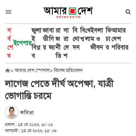
স
জুলা
জা
বা
রা
সা
বি
বি
খে
ইসলা
ফি
আমার
র্ব
ই
তী
ণি
জ
রা
নো
শ্ব
লা
ম ও
চা
দেশ
ইপেপার
শে
বিপ্ল
য়
জ্য
নী
দে
দন
জীবন
র
পরিবার
ষ
ব
তি
শ
>
আমার দেশ স্পেশাল
>
বিশেষ প্রতিবেদন
লাগেজ পেতে দীর্ঘ অপেক্ষা, যাত্রী
ভোগান্তি চরমে
কবিতা
প্রকাশ :
১৩ মে ২০২৬, ১০: ০১
আপডেট :
১৩ মে ২০২৬, ১৫: ০৮