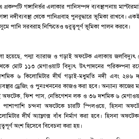
এ প্রকল্পটি গঙ্গানির্ভর এলাকার পানিসম্পদ ব্যবস্থাপনায় মাস্টারমাই
ঙ্গা নদীব্যবস্থা থেকে পানিপ্রবাহ পুনরুদ্ধারে ভূমিকা রাখবে। এক
ুমে পানি সরবরাহ নিশ্চিতেও গুরুত্বপূর্ণ ভূমিকা পালন করবে।
বলা হয়েছে, পদ্মা ব্যারাজ ও গড়াই অফটেক এলাকায় জলবিদ্যুৎ কেন্
 থেকে মোট ১১৩ মেগাওয়াট বিদ্যুৎ উৎপাদনের পরিকল্পনা রয়ে
মিক ৬ কিলোমিটার দীর্ঘ গড়াই-মধুমতি নদী এবং ২৪৬ 
বস্থার ড্রেজিং ও পুনঃখননের কাজও করা হবে। অন্যান্য কাজের ম
ই অফটেক, ফিশ পাস, নেভিগেশন লক ও ৩৬ দশমিক ৬ মেগাওয়া
্মাণ। পাশাপাশি চন্দনা অফটেকে চারটি স্পিলওয়ে, হিসনা অফট
মিটার দীর্ঘ অ্যাফ্লাক্স বাঁধ নির্মাণ করা হবে। হিসনা অফটে
ুরুত্বপূর্ণ অংশ হিসেবে বিবেচনা করা হয়।