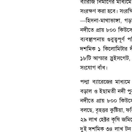
ব্যারাজ নির্মাণের মাধ্
সংরক্ষণ করা হবে। সংরক্
—হিসনা-মাথাভাঙ্গা, গড়
নদীতে প্রায় ৮০০ কিউসে
ব্যবস্থাপনায় গুরুত্বপ
দশমিক ১ কিলোমিটার দীর
১৮টি আন্ডার স্লুইসগে
সংযোগ বাঁধ।
পদ্মা ব্যারেজের মাধ্যম
বড়াল ও ইছামতী নদী পুন
নদীতে প্রায় ৮০০ কিউস
বলছে, বৃহত্তর কুষ্টিয়া,
২৯ লাখ হেক্টর কৃষি জম
দুই দশমিক ৩৪ লাখ টন মাছ