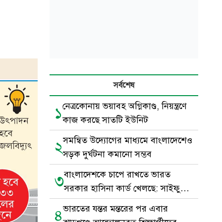
সর্বশেষ
নেত্রকোনায় ভয়াবহ অগ্নিকাণ্ড, নিয়ন্ত্রণে
১
কাজ করছে সাতটি ইউনিট
সমন্বিত উদ্যোগের মাধ্যমে বাংলাদেশেও
২
সড়ক দুর্ঘটনা কমানো সম্ভব
বাংলাদেশকে চাপে রাখতে ভারত
৩
সরকার হাসিনা কার্ড খেলছে: সাইফুল
হক
ভারতের যন্তর মন্তরের পর এবার
৪