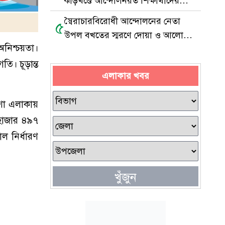
ঝাড়খণ্ডে আন্দোলনরত শিক্ষার্থীদের
পাশে সেই মুসলিম যুবক
স্বৈরাচারবিরোধী আন্দোলনের নেতা
৫
উপল বখতের স্মরণে দোয়া ও আলোচনা
অনিশ্চয়তা।
সভা
তি। চূড়ান্ত
এলাকার খবর
ংশা এলাকায়
 হাজার ৪৯৭
ল নির্ধারণ
খুঁজুন