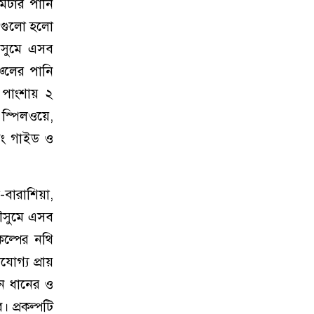
মিটার পানি
 এগুলো হলো
মৌসুমে এসব
্চলের পানি
র পাংশায় ২
 স্পিলওয়ে,
বং গাইড ও
-বারাশিয়া,
মৌসুমে এসব
ল্পের নথি
োগ্য প্রায়
টন ধানের ও
। প্রকল্পটি