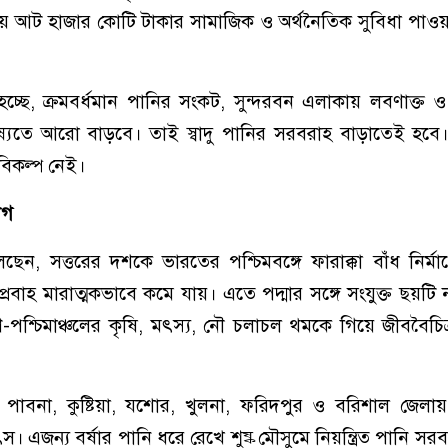
রায় আট হাজার কোটি টাকার সামাজিক ও অর্থনৈতিক সুবিধা পাওয়ার
চ্ছে, ক্রমবর্ধমান পানির সংকট, সুন্দরবন এলাকায় লবণাক্ত
িষ্যতে আরো বাড়বে। তাই স্বাদু পানির সরবরাহ বাড়াতেই হবে
 বিকল্প নেই।
োগ
িরা বলছেন, সত্তরের দশকে ভারতের পশ্চিমবঙ্গে ফারাক্কা বাঁধ নির্
প্রবাহ মারাত্মকভাবে কমে যায়। এতে পদ্মার সঙ্গে সংযুক্ত ছয়টি 
শ্চিমাঞ্চলের কৃষি, মৎস্য, নৌ চলাচল থমকে গিয়ে জীববৈচিত্র্য ক
, পাবনা, কুষ্টিয়া, যশোর, খুলনা, ফরিদপুর ও বরিশাল জেলায়
। এজন্য বর্ষার পানি ধরে রেখে শুষ্ক মৌসুমে নিয়ন্ত্রিত পানি সর