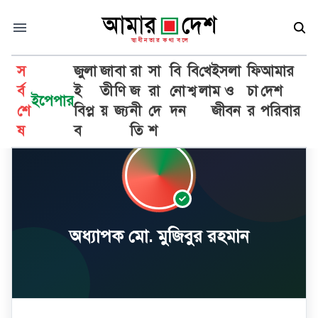
স
জুলা
জা
বা
রা
সা
বি
বি
খে
ইসলা
ফি
আমার
র্ব
ই
তী
ণি
জ
রা
নো
শ্ব
লা
ম ও
চা
দেশ
ইপেপার
শে
বিপ্ল
য়
জ্য
নী
দে
দন
জীবন
র
পরিবার
ষ
ব
তি
শ
অধ্যাপক মো. মুজিবুর রহমান