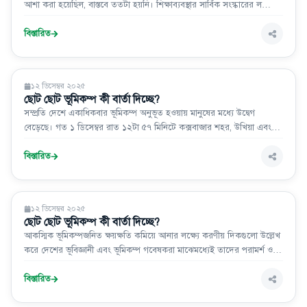
আশা করা হয়েছিল, বাস্তবে ততটা হয়নি। শিক্ষাব্যবস্থার সার্বিক সংস্কারের লক্ষ্যে
বিভিন্ন মহল থেকে একটি কমিশন গঠনের জোরালো দাবি উঠলেও শেষ পর্যন্ত সে
উদ্যোগও আর নেওয়া হয়নি।
বিস্তারিত
মতামত
১২ ডিসেম্বর ২০২৫
ছোট ছোট ভূমিকম্প কী বার্তা দিচ্ছে?
সম্প্রতি দেশে একাধিকবার ভূমিকম্প অনুভূত হওয়ায় মানুষের মধ্যে উদ্বেগ
বেড়েছে। গত ১ ডিসেম্বর রাত ১২টা ৫৭ মিনিটে কক্সবাজার শহর, উখিয়া এবং
চকরিয়া এলাকায় কয়েক সেকেন্ডের হালকা কম্পন অনুভব করেছেন স্থানীয়
বাসিন্দারা।
বিস্তারিত
রাজনীতি
১২ ডিসেম্বর ২০২৫
ছোট ছোট ভূমিকম্প কী বার্তা দিচ্ছে?
আকস্মিক ভূমিকম্পজনিত ক্ষয়ক্ষতি কমিয়ে আনার লক্ষ্যে করণীয় দিকগুলো উল্লেখ
করে দেশের ভূবিজ্ঞানী এবং ভূমিকম্প গবেষকরা মাঝেমধ্যেই তাদের পরামর্শ ও
মতামত জানিয়ে পত্রপত্রিকায় গুরুত্বপূর্ণ নিবন্ধ লিখে থাকেন।
বিস্তারিত