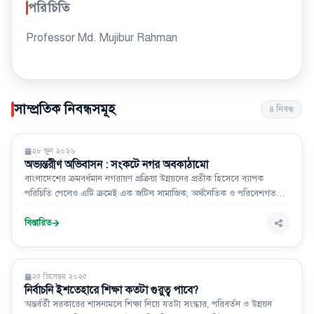
পরিচিতি
Professor Md. Mujibur Rahman
সাম্প্রতিক নিবন্ধসমূহ
৪
নিবন্ধ
মতামত
২৮ জুন ২০২৬
অভ্যন্তরীণ অভিবাসন : সংকটে নগর অবকাঠামো
বাংলাদেশের ক্রমবর্ধমান নগরায়ণ প্রক্রিয়া উন্নয়নের প্রতীক হিসেবে ব্যাপক
পরিচিতি পেলেও এটি ক্রমেই এক জটিল সামাজিক, অর্থনৈতিক ও পরিবেশগত
সংকটে পরিণত হচ্ছে। এর অন্যতম কারণ জনসংখ্যার অপরিকল্পিত স্থানান্তর বা
অভ্যন্তরীণ অভিবাসন (Internal Migration) প্রক্রিয়া। অপরিকল্পিতভাবে গ্রাম
বিস্তারিত
থেকে শহরে মানুষের অবিরাম
মতামত
২৫ ডিসেম্বর ২০২৫
নির্বাচনি ইশতেহারে শিক্ষা কতটা গুরুত্ব পাবে?
অন্তর্বর্তী সরকারের শাসনামলে শিক্ষা নিয়ে যতটা সংস্কার, পরিবর্তন ও উন্নয়ন