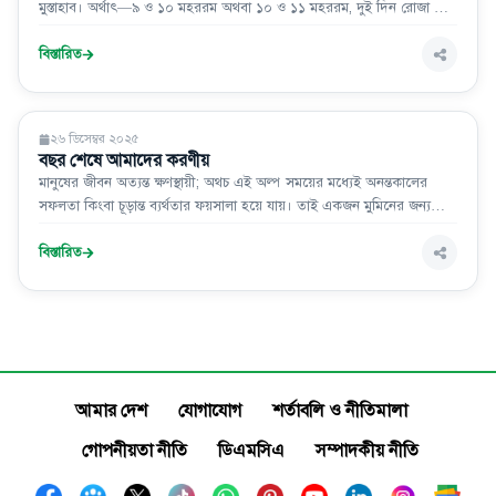
মুস্তাহাব। অর্থাৎ—৯ ও ১০ মহররম অথবা ১০ ও ১১ মহররম, দুই দিন রোজা রাখা
উত্তম। এর মাধ্যমে ইহুদি-খ্রিষ্টানদের অনুকরণ থেকে বিরত থাকা যায়। (রদ্দুল
মুহতার, খণ্ড ২, পৃ. ৩৭৫; বাদায়েউস সানায়ে, খণ্ড ২, পৃ. ৭৯)
বিস্তারিত
ইসলাম ও জীবন
২৬ ডিসেম্বর ২০২৫
বছর শেষে আমাদের করণীয়
মানুষের জীবন অত্যন্ত ক্ষণস্থায়ী; অথচ এই অল্প সময়ের মধ্যেই অনন্তকালের
সফলতা কিংবা চূড়ান্ত ব্যর্থতার ফয়সালা হয়ে যায়। তাই একজন মুমিনের জন্য
জীবনের প্রতিটি মুহূর্ত অত্যন্ত মূল্যবান। বছরশেষ আমাদের সামনে একটি
গুরুত্বপূর্ণ সুযোগ নিয়ে আসে—নিজের নফস ও আমলের গভীর হিসাব নেওয়ার,
বিস্তারিত
আত্মশুদ্ধির পথে নতুন করে
আমার দেশ
যোগাযোগ
শর্তাবলি ও নীতিমালা
গোপনীয়তা নীতি
ডিএমসিএ
সম্পাদকীয় নীতি