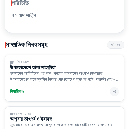
পরিচিতি
আসআদ শাহীন
সাম্প্রতিক নিবন্ধসমূহ
৩
নিবন্ধ
সাহিত্য সাময়িকী
১৪ দিন আগে
উপমহাদেশে আসা সাহাবিরা
ইসলামের আবির্ভাবের পর অল্প সময়ের ব্যবধানেই বাংলা-পাক-ভারত
উপমহাদেশের সঙ্গে মুসলিম বিশ্বের যোগাযোগের সূত্রপাত ঘটে। মহানবী (সা.)-
এর যুগ থেকেই ব্যবসা-বাণিজ্য, দাওয়াত তাবলিগ ও বিভিন্ন ঐতিহাসিক
অভিযাত্রার মাধ্যমে এ ভূখণ্ডে ইসলামের বাণী পৌঁছাতে শুরু করে। পরবর্তী সময়ে
বিস্তারিত
বিভিন্ন পর্যায়ে সাহাবায়
ইসলাম ও জীবন
২৬ জুন ২০২৬
আশুরার তাৎপর্য ও ইবাদত
ফুকাহায়ে কেরামের মতে, আশুরার রোজার সঙ্গে আরেকটি রোজা মিলিয়ে রাখা