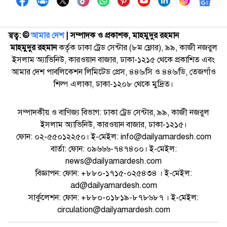
স্বত্ব: ©️
আমার দেশ
| সম্পাদক ও প্রকাশক, মাহমুদুর রহমান
মাহমুদুর রহমান
কর্তৃক ঢাকা ট্রেড সেন্টার (৮ম ফ্লোর), ৯৯, কাজী নজরুল
ইসলাম অ্যাভিনিউ, কারওয়ান বাজার, ঢাকা-১২১৫ থেকে প্রকাশিত এবং
আমার দেশ পাবলিকেশন লিমিটেড প্রেস, ৪৪৬/সি ও ৪৪৬/ডি, তেজগাঁও
শিল্প এলাকা, ঢাকা-১২০৮ থেকে মুদ্রিত।
সম্পাদকীয় ও বাণিজ্য বিভাগ: ঢাকা ট্রেড সেন্টার, ৯৯, কাজী নজরুল
ইসলাম অ্যাভিনিউ, কারওয়ান বাজার, ঢাকা-১২১৫।
ফোন: ০২-৫৫০১২২৫০। ই-মেইল: info@dailyamardesh.com
বার্তা: ফোন: ০৯৬৬৬-৭৪৭৪০০। ই-মেইল:
news@dailyamardesh.com
বিজ্ঞাপন: ফোন: +৮৮০-১৭১৫-০২৫৪৩৪ । ই-মেইল:
ad@dailyamardesh.com
সার্কুলেশন: ফোন: +৮৮০-০১৮১৯-৮৭৮৬৮৭ । ই-মেইল:
circulation@dailyamardesh.com