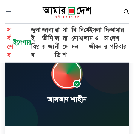
স
জুলা
জা
বা
রা
সা
বি
বি
খে
ইসলা
ফি
আমার
র্ব
ই
তী
ণি
জ
রা
নো
শ্ব
লা
ম ও
চা
দেশ
ইপেপার
শে
বিপ্ল
য়
জ্য
নী
দে
দন
জীবন
র
পরিবার
ষ
ব
তি
শ
আসআদ শাহীন