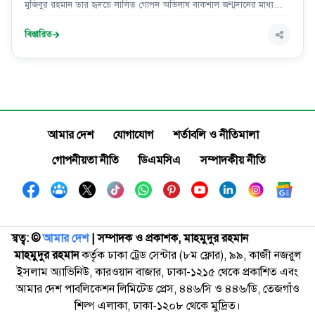
মুজিবুর রহমান তার হৃদয়ে লালিত গোপন অভিলাষ বাকশাল জন্মদানের মাধ্যমে
ফ্যাসিবাদ আগমনের সুপ্ত বার্তাটি জাতির সামনে প্রকাশ করেন।
বিস্তারিত
আমার দেশ
যোগাযোগ
শর্তাবলি ও নীতিমালা
গোপনীয়তা নীতি
ডিএমসিএ
সম্পাদকীয় নীতি
স্বত্ব: ©️
আমার দেশ
| সম্পাদক ও প্রকাশক, মাহমুদুর রহমান
মাহমুদুর রহমান
কর্তৃক ঢাকা ট্রেড সেন্টার (৮ম ফ্লোর), ৯৯, কাজী নজরুল
ইসলাম অ্যাভিনিউ, কারওয়ান বাজার, ঢাকা-১২১৫ থেকে প্রকাশিত এবং
আমার দেশ পাবলিকেশন লিমিটেড প্রেস, ৪৪৬/সি ও ৪৪৬/ডি, তেজগাঁও
শিল্প এলাকা, ঢাকা-১২০৮ থেকে মুদ্রিত।