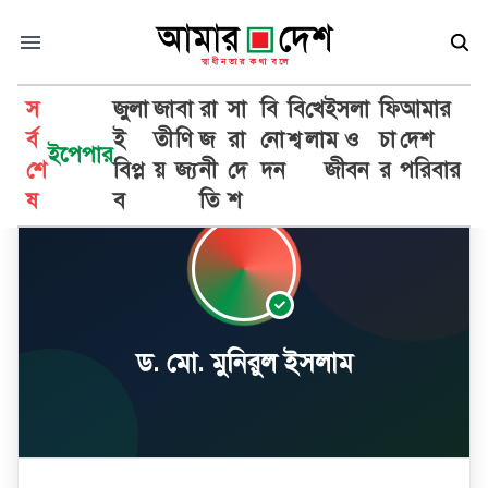
স
জুলা
জা
বা
রা
সা
বি
বি
খে
ইসলা
ফি
আমার
র্ব
ই
তী
ণি
জ
রা
নো
শ্ব
লা
ম ও
চা
দেশ
ইপেপার
শে
বিপ্ল
য়
জ্য
নী
দে
দন
জীবন
র
পরিবার
ষ
ব
তি
শ
ড. মো. মুনিরুল ইসলাম