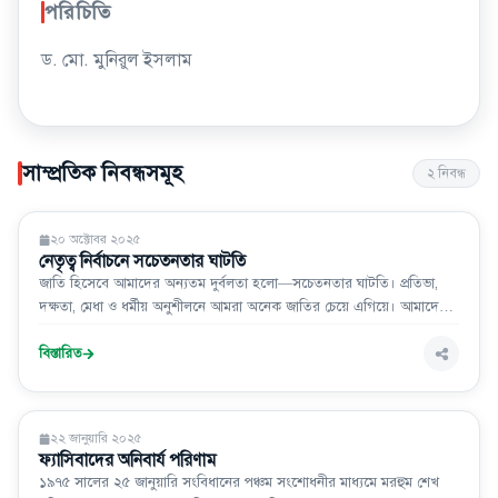
পরিচিতি
ড. মো. মুনিরুল ইসলাম
সাম্প্রতিক নিবন্ধসমূহ
২
নিবন্ধ
মতামত
২০ অক্টোবর ২০২৫
নেতৃত্ব নির্বাচনে সচেতনতার ঘাটতি
জাতি হিসেবে আমাদের অন্যতম দুর্বলতা হলো—সচেতনতার ঘাটতি। প্রতিভা,
দক্ষতা, মেধা ও ধর্মীয় অনুশীলনে আমরা অনেক জাতির চেয়ে এগিয়ে। আমাদের
ভেতরে রয়েছে বদান্যতা, সহনশীলতা, পরিশ্রম, ধার্মিকতার অনেক প্রতিফলন।
কিন্তু দুঃখজনকভাবে, এসব গুণাবলিকে সুসংহত করে ভবিষ্যতের জন্য কোনো
বিস্তারিত
দূরদর্শী সিদ্ধান্ত গ্রহণ বা সঠিক পথ
মতামত
২২ জানুয়ারি ২০২৫
ফ্যাসিবাদের অনিবার্য পরিণাম
১৯৭৫ সালের ২৫ জানুয়ারি সংবিধানের পঞ্চম সংশোধনীর মাধ্যমে মরহুম শেখ