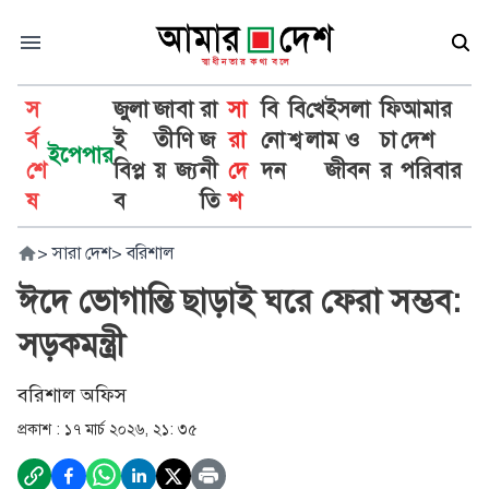
স
জুলা
জা
বা
রা
সা
বি
বি
খে
ইসলা
ফি
আমার
র্ব
ই
তী
ণি
জ
রা
নো
শ্ব
লা
ম ও
চা
দেশ
ইপেপার
শে
বিপ্ল
য়
জ্য
নী
দে
দন
জীবন
র
পরিবার
ষ
ব
তি
শ
>
সারা দেশ
>
বরিশাল
ঈদে ভোগান্তি ছাড়াই ঘরে ফেরা সম্ভব:
সড়কমন্ত্রী
বরিশাল অফিস
প্রকাশ :
১৭ মার্চ ২০২৬, ২১: ৩৫