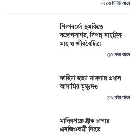
৪৩ মিনিট আগে
শিল্পবর্জ্যে হুমকিতে
বঙ্গোপসাগর, বিপন্ন সামুদ্রিক
মাছ ও জীববৈচিত্র্য
১ ঘণ্টা আগে
ফাহিমা হত্যা মামলার প্রধান
আসামির মৃত্যুদণ্ড
২ ঘণ্টা আগে
মানিকগঞ্জে ট্রাক চাপায়
এনজিওকর্মী নিহত