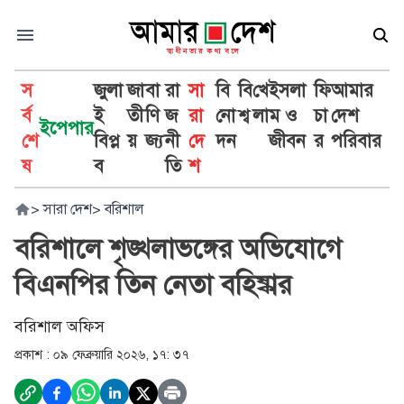
স
জুলা
জা
বা
রা
সা
বি
বি
খে
ইসলা
ফি
আমার
র্ব
ই
তী
ণি
জ
রা
নো
শ্ব
লা
ম ও
চা
দেশ
ইপেপার
শে
বিপ্ল
য়
জ্য
নী
দে
দন
জীবন
র
পরিবার
ষ
ব
তি
শ
>
সারা দেশ
>
বরিশাল
বরিশালে শৃঙ্খলাভঙ্গের অভিযোগে
বিএনপির তিন নেতা বহিষ্কার
বরিশাল অফিস
প্রকাশ :
০৯ ফেব্রুয়ারি ২০২৬, ১৭: ৩৭